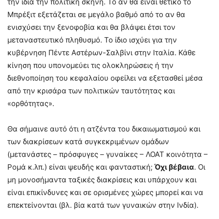
την ίδια την πολιτική σκηνή. Το αν θα είναι θετικό το
Μπρέξιτ εξετάζεται σε μεγάλο βαθμό από το αν θα
ενισχύσει την ξενοφοβία και θα βλάψει έτσι τον
μεταναστευτικό πληθυσμό. Το ίδιο ισχύει για την
κυβέρνηση Πέντε Αστέρων-Σαλβίνι στην Ιταλία. Κάθε
κίνηση που υπονομεύει τις ολοκληρώσεις ή την
διεθνοποίηση του κεφαλαίου οφείλει να εξετασθεί μέσα
από την κρισάρα των πολιτικών ταυτότητας και
«ορθότητας».
Θα σήμαινε αυτό ότι η ατζέντα του δικαιωματισμού και
των διακρίσεων κατά συγκεκριμένων ομάδων
(μετανάστες – πρόσφυγες – γυναίκες – ΛΟΑΤ κοινότητα –
Ρομά κ.λπ.) είναι ψευδής και φανταστική;
Όχι βέβαια
. Οι
μη μονοσήμαντα ταξικές διακρίσεις και υπάρχουν και
είναι επικίνδυνες και σε ορισμένες χώρες μπορεί και να
επεκτείνονται (βλ. βία κατά των γυναικών στην Ινδία).