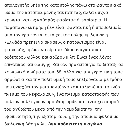
απολογητής υπέρ της καταστολής πάνω στο φαντασιακό
σώμα της καταπιεσμένης ταυτότητας, αλλά συχνά
κρίνεται και ως καθαρός φασίστας ή φασίστρια. Η
παραπάνω εκτίμηση δεν είναι φανταστική ή υποβολιμαία
από τον γράφοντα, οι τοίχοι της πόλης «μιλούν»: η
«Ελλάδα πρέπει να σκάσει», ο πατριωτισμός είναι
φασισμός, πρέπει να είμαστε όλοι αναγκαστικά
ουδέτερου φύλου και άρθρου κ.λπ. Είναι ένας λόγος
επιθετικός και διαυγής .Και δεν πρόκειται για τα διαταξικά
κοινωνικά κινήματα του ‘68, αλλά για την γεροντική τους
αρρώστια και την πολιτισμική τους επεξεργασία με τρόπο
που ενισχύει τον μεταμοντέρνο καπιταλισμό και το «νέο
πνεύμα του κεφαλαίου», ένα πνεύμα καταστροφής των
παλιών συλλογικών προσδιορισμών και ανασχεδιασμού
του ανθρώπου μέσα από την νομαδικότητα, την
υβριδικότητα, την εξατομίκευση, την απουσία φύλου με
βιολογική βάση κ.λπ.
Δεν πρόκειται για αγώνα