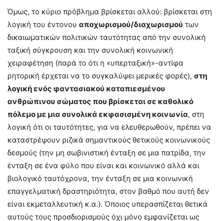
Όμως, το κύριο πρόβλημα βρίσκεται αλλού: βρίσκεται στη
λογική του έντονου
αποχωρισμού/διαχωρισμού
των
δικαιωματικών πολιτικών ταυτότητας από την συνολική
ταξική σύγκρουση και την συνολική κοινωνική
χειραφέτηση (παρά το ότι η «υπερταξική»-αντίφα
ρητορική έρχεται να το συγκαλύψει μερικές φορές),
στη
λογική ενός φαντασιακού καταπιεσμένου
ανθρώπινου σώματος που βρίσκεται σε καθολικό
πόλεμο με μια συνολικά εκφασισμένη κοινωνία
, στη
λογική ότι οι ταυτότητες, για να ελευθερωθούν, πρέπει να
καταστρέψουν ριζικά σημαντικούς θετικούς κοινωνικούς
δεσμούς (την μη σωβινιστική ένταξη σε μια πατρίδα, την
ένταξη σε ένα φύλο που είναι και κοινωνικό αλλά και
βιολογικό ταυτόχρονα, την ένταξη σε μια κοινωνική
επαγγελματική δραστηριότητα, στον βαθμό που αυτή δεν
είναι εκμεταλλευτική κ.α.). Όποιος υπερασπίζεται θετικά
αυτούς τους προσδιορισμούς όχι μόνο εμφανίζεται ως