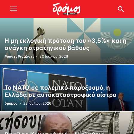
Η μη εκλογική πρόταση του «3,5%» και η
ανάγκη στρατηγικού βάθους
Ρούντι Ρινάλντι
-
30 Ιουλίου, 2026
Το ΝΑΤΟ σε πολεμικό παροξυσμό, η
Ελλάδα σε αυτοκαταστροφικό οίστρο
δρόμος
-
28 Ιουλίου, 2026