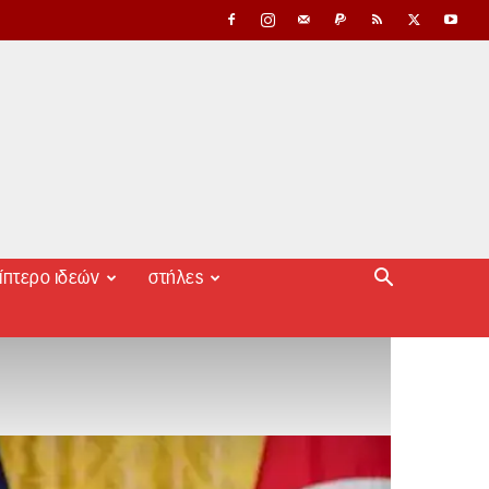
ίπτερο ιδεών
στήλες