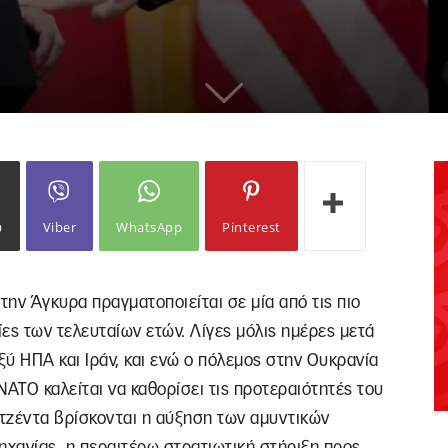
ω
Viber
WhatsApp
Pinterest
ν Άγκυρα πραγματοποιείται σε μία από τις πιο
ίες των τελευταίων ετών. Λίγες μόλις ημέρες μετά
ξύ ΗΠΑ και Ιράν, και ενώ ο πόλεμος στην Ουκρανία
ΝΑΤΟ καλείται να καθορίσει τις προτεραιότητές του
ατζέντα βρίσκονται η αύξηση των αμυντικών
ηχανίας, η περαιτέρω στρατιωτική στήριξη προς