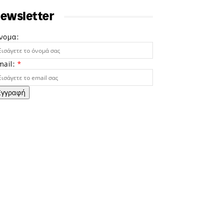
ewsletter
νομα:
mail:
*
Εγγραφή