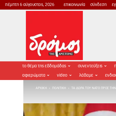
πέμπτη 6 αύγουστος, 2026
επικοινωνία
σύνδεση
ε
Δρόμος
της
Αριστεράς
το θέμα της εβδομάδας
συνεντεύξεις
π
αφιερώματα
video
λάβαμε
ενδι
ΑΡΧΙΚΉ
ΠΟΛΙΤΙΚΉ
ΤΑ ΔΏΡΑ ΤΟΥ ΝΑΤΟ ΠΡΟΣ ΤΗΝ