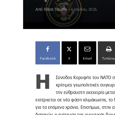
Από
Νίκος Ταυρής
-
6 Ιουλίου, 2026
Facebook
X
Email
Τυπών
Η
Σύνοδος Κορυφής του ΝΑΤΟ στη
κρίσιμες γεωπολιτικές συγκυρ
την εύθραυστη εκεχειρία μετα
εισέρχεται σε νέα φάση κλιμάκωσης, το 
για τα επόμενα χρόνια. Επισήμως, στην 
δαπανών, η ενίσχυση της αμυντικής βιομ