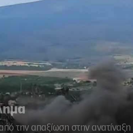
λημα
 από την απαξίωση στην ανατίναξη