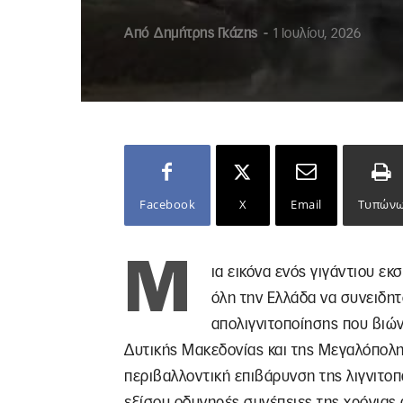
Από
Δημήτρης Γκάζης
-
1 Ιουλίου, 2026
Facebook
X
Email
Τυπών
Μ
ια εικόνα ενός γιγάντιου εκ
όλη την Ελλάδα να συνειδητ
απολιγνιτοποίησης που βιώνο
Δυτικής Μακεδονίας και της Μεγαλόπολης
περιβαλλοντική επιβάρυνση της λιγνιτοπ
εξίσου οδυνηρές συνέπειες της χρόνιας