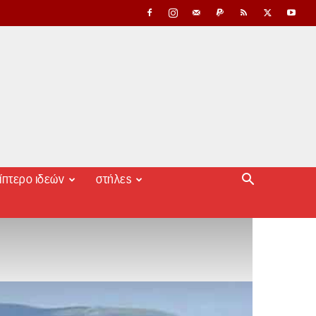
ίπτερο ιδεών
στήλες