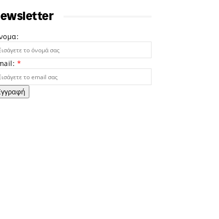
ewsletter
νομα:
mail:
*
Εγγραφή