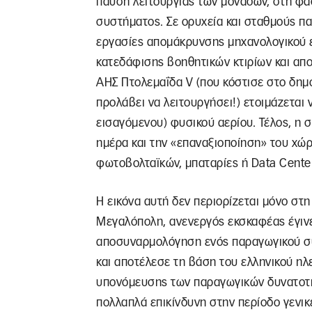
παύση λειτουργίας των μονάδων, στη φά
συστήματος. Σε ορυχεία και σταθμούς π
εργασίες απομάκρυνσης μηχανολογικού ε
κατεδάφισης βοηθητικών κτιρίων και απ
ΑΗΣ Πτολεμαΐδα V (που κόστισε στο δημό
προλάβει να λειτουργήσει!) ετοιμάζεται
εισαγόμενου) φυσικού αερίου. Τέλος, η 
ημέρα και την «επαναξιοποίηση» του χώ
φωτοβολταϊκών, μπαταρίες ή Data Cente
Η εικόνα αυτή δεν περιορίζεται μόνο στη
Μεγαλόπολη, ανενεργός εκσκαφέας έγινε 
αποσυναρμολόγηση ενός παραγωγικού συ
και αποτέλεσε τη βάση του ελληνικού ηλε
υπονόμευσης των παραγωγικών δυνατοτή
πολλαπλά επικίνδυνη στην περίοδο γενικ