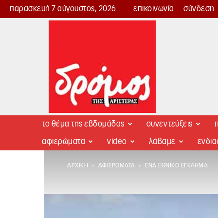
παρασκευή 7 αύγουστος, 2026
επικοινωνία
σύνδεση
Δρόμος
της
Αριστεράς
το θέμα της εβδομάδας
συνεντεύξεις
π
αφιερώματα
video
λάβαμε
ενδι
ΑΡΧΙΚΉ
ΑΦΙΕΡΏΜΑΤΑ
ΈΝΑ ΕΘΝΙΚΌ ΈΓΚΛΗΜΑ