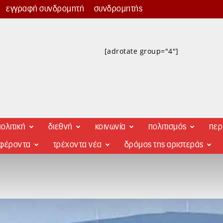
εγγραφή συνδρομητή
συνδρομητής
[adrotate group="4"]
ολιτική
διεθνή
κοινωνία
πολιτισμός
περ
αφέροντα
τρέχοντα νέα
δρόμος της αριστεράς