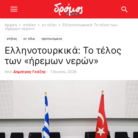
Αρχική
στήλες
εν τέλει
Ελληνοτουρκικά: Το τέλος των
«ήρεμων νερών»
στήλες
εν τέλει
προτεινόμενα
Ελληνοτουρκικά: Το τέλος
των «ήρεμων νερών»
Από
Δημήτρης Γκάζης
-
1 Ιουνίου, 2026