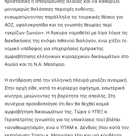
προστασίας ή απαγόρευσης αλιείας και να καθορίζει
μονομερώς θαλάσσιες περιοχές ευθύνης,
ενσωματώνοντας παράλληλα τις τουρκικές θέσεις για
ΑΟΖ, υφαλοκρηπίδα και τις γνωστές θεωρίες περί
«γκρίζων ζωνών». Η Άγκυρα νομοθετεί με λίγα λόγια τις
διεκδικήσεις της ενόψει πιθανού διαλόγου, ενώ χτίζει το
νομικό υπέδαφος για επιχειρήσεις έμπρακτης
αμφισβήτησης ελληνικών κυριαρχικών δικαιωμάτων στο
Αιγαίο και τη Ν.Α. Μεσόγειο.
Η αντίδραση από την ελληνική πλευρά μοιάζει αναιμική.
Στην αρχή είδε, κατά το κυρίαρχο αφήγημα, εσωτερικά
κίνητρα, μειώνοντας τη βαρύτητα της απειλής. Στη
συνέχεια προειδοποίησε ότι δεν θα δεχθεί καμιά
αμφισβήτηση δικαιωμάτων της. Τώρα ο ΥΠΕΞ κ.
Γεραπετρίτης (γνωστός για τις υποκλίσεις του) βλέπει
«αναθεωρητισμό», ενώ ο ΥΠΑΜ κ. Δένδιας (που κατά τον
εκπρόσωπο Τύπου κ. Μαρινάκη λέει και μια κουβέντα