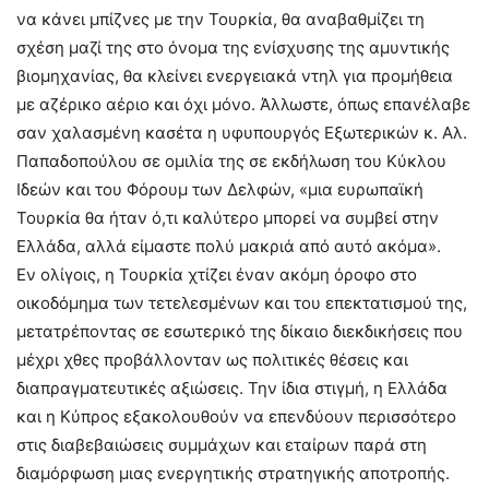
να κάνει μπίζνες με την Τουρκία, θα αναβαθμίζει τη
σχέση μαζί της στο όνομα της ενίσχυσης της αμυντικής
βιομηχανίας, θα κλείνει ενεργειακά ντηλ για προμήθεια
με αζέρικο αέριο και όχι μόνο. Άλλωστε, όπως επανέλαβε
σαν χαλασμένη κασέτα η υφυπουργός Εξωτερικών κ. Αλ.
Παπαδοπούλου σε ομιλία της σε εκδήλωση του Κύκλου
Ιδεών και του Φόρουμ των Δελφών, «μια ευρωπαϊκή
Τουρκία θα ήταν ό,τι καλύτερο μπορεί να συμβεί στην
Ελλάδα, αλλά είμαστε πολύ μακριά από αυτό ακόμα».
Εν ολίγοις, η Τουρκία χτίζει έναν ακόμη όροφο στο
οικοδόμημα των τετελεσμένων και του επεκτατισμού της,
μετατρέποντας σε εσωτερικό της δίκαιο διεκδικήσεις που
μέχρι χθες προβάλλονταν ως πολιτικές θέσεις και
διαπραγματευτικές αξιώσεις. Την ίδια στιγμή, η Ελλάδα
και η Κύπρος εξακολουθούν να επενδύουν περισσότερο
στις διαβεβαιώσεις συμμάχων και εταίρων παρά στη
διαμόρφωση μιας ενεργητικής στρατηγικής αποτροπής.