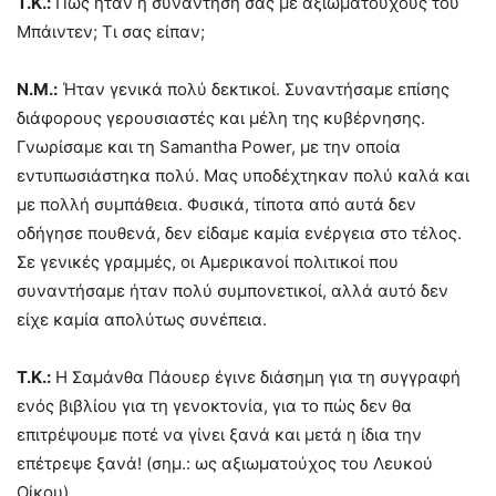
Τ.Κ.:
Πώς ήταν η συνάντησή σας με αξιωματούχους του
Μπάιντεν; Τι σας είπαν;
Ν.Μ.:
Ήταν γενικά πολύ δεκτικοί. Συναντήσαμε επίσης
διάφορους γερουσιαστές και μέλη της κυβέρνησης.
Γνωρίσαμε και τη Samantha Power, με την οποία
εντυπωσιάστηκα πολύ. Μας υποδέχτηκαν πολύ καλά και
με πολλή συμπάθεια. Φυσικά, τίποτα από αυτά δεν
οδήγησε πουθενά, δεν είδαμε καμία ενέργεια στο τέλος.
Σε γενικές γραμμές, οι Αμερικανοί πολιτικοί που
συναντήσαμε ήταν πολύ συμπονετικοί, αλλά αυτό δεν
είχε καμία απολύτως συνέπεια.
Τ.Κ.:
Η Σαμάνθα Πάουερ έγινε διάσημη για τη συγγραφή
ενός βιβλίου για τη γενοκτονία, για το πώς δεν θα
επιτρέψουμε ποτέ να γίνει ξανά και μετά η ίδια την
επέτρεψε ξανά! (σημ.: ως αξιωματούχος του Λευκού
Οίκου).