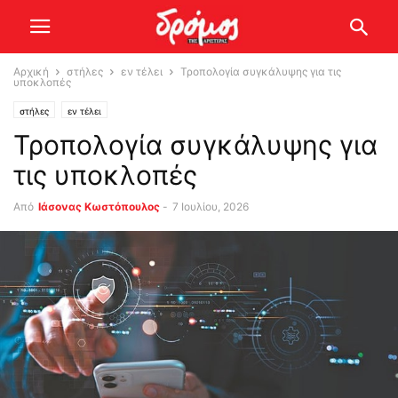
Αρχική
στήλες
εν τέλει
Τροπολογία συγκάλυψης για τις
υποκλοπές
στήλες
εν τέλει
Τροπολογία συγκάλυψης για
τις υποκλοπές
Από
Ιάσονας Κωστόπουλος
-
7 Ιουλίου, 2026