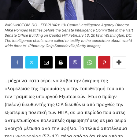
WASHINGTON, DC - FEBRUARY 13: Central Intelligence Agency Director
Mike Pompeo testifies before the Senate Intelligence Committee in the Hart
Senate Office Building on Capitol Hill February 13, 2018 in Washington, DC.
The intelligence chiefs were called to testify to the committee about 'world
wide threats.' (Photo by Chip Somodevilla/Getty Images)
…μέχρι να καταφέρει να λάβει την έγκριση της
ολομέλειας της Γερουσίας για την τοποθέτησή του από
τον Τραμπ ως υπουργού Εξωτερικών. Έτσι ο πρώην
(πλέον) διευθυντής της CIA διευθύνει από προχθές την
εξωτερική πολιτική των ΗΠΑ, σε μια περίοδο που αυτές
αντιμετωπίζουν πολλαπλές αμφισβητήσεις σε μια σειρά
ανοιχτά μέτωπα ανά την υφήλιο. Το τελικό αποτέλεσμα
της ψηφοφορίας (57-42), πέρα από το ότι είναι από τα