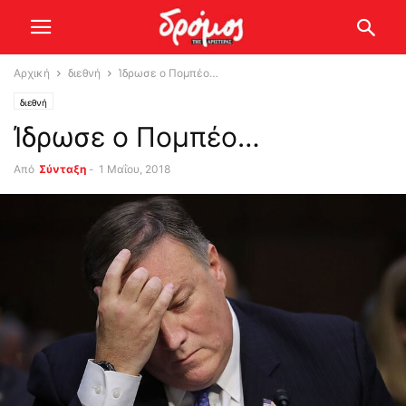
Αρχική
διεθνή
Ίδρωσε ο Πομπέο…
διεθνή
Ίδρωσε ο Πομπέο…
Από
Σύνταξη
-
1 Μαΐου, 2018