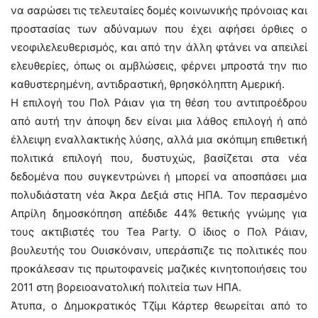
να σαρώσει τις τελευταίες δομές κοινωνικής πρόνοιας και
προστασίας των αδύναμων που έχει αφήσει όρθιες ο
νεοφιλελευθερισμός, και από την άλλη φτάνει να απειλεί
ελευθερίες, όπως οι αμβλώσεις, φέρνει μπροστά την πιο
καθυστερημένη, αντιδραστική, θρησκόληπτη Αμερική.
Η επιλογή του Πολ Ράιαν για τη θέση του αντιπροέδρου
από αυτή την άποψη δεν είναι μια λάθος επιλογή ή από
έλλειψη εναλλακτικής λύσης, αλλά μια σκόπιμη επιθετική
πολιτικά επιλογή που, δυστυχώς, βασίζεται στα νέα
δεδομένα που συγκεντρώνει ή μπορεί να αποσπάσει μια
πολυδιάστατη νέα Άκρα Δεξιά στις ΗΠΑ. Τον περασμένο
Απρίλη δημοσκόπηση απέδιδε 44% θετικής γνώμης για
τους ακτιβιστές του Tea Party. Ο ίδιος ο Πολ Ράιαν,
βουλευτής του Ουισκόνσιν, υπεράσπιζε τις πολιτικές που
προκάλεσαν τις πρωτοφανείς μαζικές κινητοποιήσεις του
2011 στη βορειοανατολική πολιτεία των ΗΠΑ.
Άτυπα, ο Δημοκρατικός Τζίμι Κάρτερ θεωρείται από το