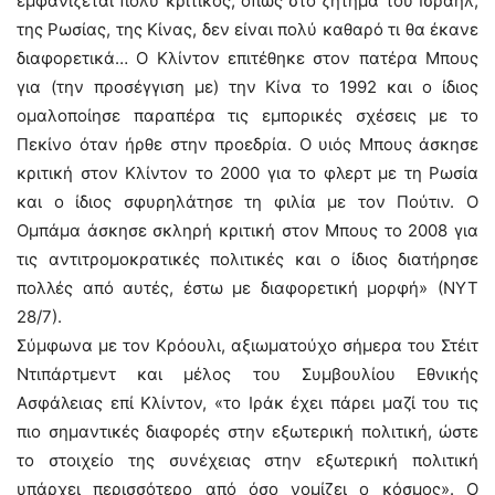
εμφανίζεται πολύ κριτικός, όπως στο ζήτημα του Ισραήλ,
της Ρωσίας, της Κίνας, δεν είναι πολύ καθαρό τι θα έκανε
διαφορετικά… Ο Κλίντον επιτέθηκε στον πατέρα Μπους
για (την προσέγγιση με) την Κίνα το 1992 και ο ίδιος
ομαλοποίησε παραπέρα τις εμπορικές σχέσεις με το
Πεκίνο όταν ήρθε στην προεδρία. Ο υιός Μπους άσκησε
κριτική στον Κλίντον το 2000 για το φλερτ με τη Ρωσία
και ο ίδιος σφυρηλάτησε τη φιλία με τον Πούτιν. Ο
Ομπάμα άσκησε σκληρή κριτική στον Μπους το 2008 για
τις αντιτρομοκρατικές πολιτικές και ο ίδιος διατήρησε
πολλές από αυτές, έστω με διαφορετική μορφή» (ΝΥΤ
28/7).
Σύμφωνα με τον Κρόουλι, αξιωματούχο σήμερα του Στέιτ
Ντιπάρτμεντ και μέλος του Συμβουλίου Εθνικής
Ασφάλειας επί Κλίντον, «το Ιράκ έχει πάρει μαζί του τις
πιο σημαντικές διαφορές στην εξωτερική πολιτική, ώστε
το στοιχείο της συνέχειας στην εξωτερική πολιτική
υπάρχει περισσότερο από όσο νομίζει ο κόσμος». Ο