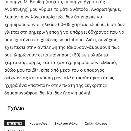
υπουργό Μ. Βορίδη (άσχετο, υπουργό Αγροτικής
Ανάπτυξης) μου γύρισε το μάτι ανάποδα. Αναρωτήθηκε,
λοιπόν, η εν λόγω κυρία πώς δεν θα έπρεπε να
χρησιμοποιούν οι ηλικίες 60-65 χαρτάκι εξόδου, διότι δεν
γίνεται στη σημερινή εποχή να υπάρχει 65χρονος που να
μην έχει ένα στοιχειώδες smartphone. Διότι, συνέχισε,
έχει πέσει στην αντίληψή της (άκουσον-άκουσον!) πως
συμπληρώνουν οι παμπόνηροι (+60) με μολύβι τα
χαρτάκια/φόρμες και τα ξαναχρησιμοποιούν. «Μικρό,
αθώο μου παιδί», είπε από μέσα του ο υπουργός,
δείχνοντας κατανόηση μεν, αλλά ακούστηκε κάπως
ηχηρά ένα «πατ-πατ» στην πλάτη της «εγκριτης»
δημοσιογράφου, δε. Και δεν ήταν η μόνη!
Σχόλια
ΕΤΙΚΕΤΕΣ
κορωνοϊος
Σκαλτσά Λόλα
Στήλη άλατος