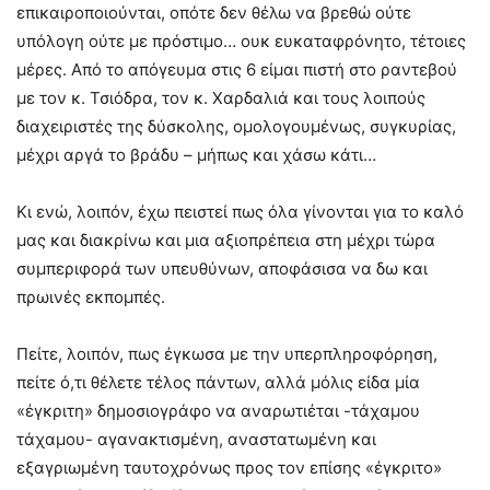
επικαιροποιούνται, οπότε δεν θέλω να βρεθώ ούτε
υπόλογη ούτε με πρόστιμο… ουκ ευκαταφρόνητο, τέτοιες
μέρες. Από το απόγευμα στις 6 είμαι πιστή στο ραντεβού
με τον κ. Τσιόδρα, τον κ. Χαρδαλιά και τους λοιπούς
διαχειριστές της δύσκολης, ομολογουμένως, συγκυρίας,
μέχρι αργά το βράδυ – μήπως και χάσω κάτι…
Κι ενώ, λοιπόν, έχω πειστεί πως όλα γίνονται για το καλό
μας και διακρίνω και μια αξιοπρέπεια στη μέχρι τώρα
συμπεριφορά των υπευθύνων, αποφάσισα να δω και
πρωινές εκπομπές.
Πείτε, λοιπόν, πως έγκωσα με την υπερπληροφόρηση,
πείτε ό,τι θέλετε τέλος πάντων, αλλά μόλις είδα μία
«έγκριτη» δημοσιογράφο να αναρωτιέται -τάχαμου
τάχαμου- αγανακτισμένη, αναστατωμένη και
εξαγριωμένη ταυτοχρόνως προς τον επίσης «έγκριτο»