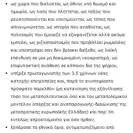
ως χώρα που διαλύεται, ως έθνος υπό διωγμό και
τιμωρία, ως λαός που πλήττεται, ως τάξεις που
ρευστοποιούνται και υποτιμούνται, ως τόπος που
απογυμνώνεται, ως ιστορία που αναδύεται, ως
πολιτισμός που έμοιαζε να εξαφανίζεται αλλά ακόμα
εμπνέει, ως ριζοσπαστισμός που προβάλλει ρωμαλέος
και υποστρέφει σαν δεν βρίσκει διέξοδο, ως λαϊκή
επένδυση σε μια μη δοκιμασμένη νεοαριστερά, ως
επιφυλακτική ανάθεση σε κάποιον δια της ψήφου,
υπήρξε πρωταγωνιστής των 3,5 χρόνων νέας
κατοχής-επιτροπείας και, παρά το ανυποψίαστο
πρόσφατο παρελθόν (μη κατανόηση της εξάντλησης
τόσο του μεταπολιτευτικού όσο και του μεταπολεμικού
μοντέλου ύπαρξης και αναπαραγωγής-διαιώνισης της
μεταπρατικής ευρωπαϊκής Ελλάδας) και παρ’ ότι
εντελώς απροετοίμαστο για όσα ήρθαν,
ξεπέρασε τα εθνικά όρια, αντιμετωπιζόμενο από