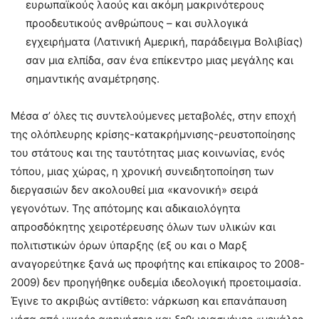
ευρωπαϊκούς λαούς και ακόμη μακρινότερους
προοδευτικούς ανθρώπους – και συλλογικά
εγχειρήματα (Λατινική Αμερική, παράδειγμα Βολιβίας)
σαν μια ελπίδα, σαν ένα επίκεντρο μιας μεγάλης και
σημαντικής αναμέτρησης.
Μέσα σ’ όλες τις συντελούμενες μεταβολές, στην εποχή
της ολόπλευρης κρίσης-κατακρήμνισης-ρευστοποίησης
του στάτους και της ταυτότητας μιας κοινωνίας, ενός
τόπου, μιας χώρας, η χρονική συνειδητοποίηση των
διεργασιών δεν ακολουθεί μια «κανονική» σειρά
γεγονότων. Της απότομης και αδικαιολόγητα
απροσδόκητης χειροτέρευσης όλων των υλικών και
πολιτιστικών όρων ύπαρξης (εξ ου και ο Μαρξ
αναγορεύτηκε ξανά ως προφήτης και επίκαιρος το 2008-
2009) δεν προηγήθηκε ουδεμία ιδεολογική προετοιμασία.
Έγινε το ακριβώς αντίθετο: νάρκωση και επανάπαυση