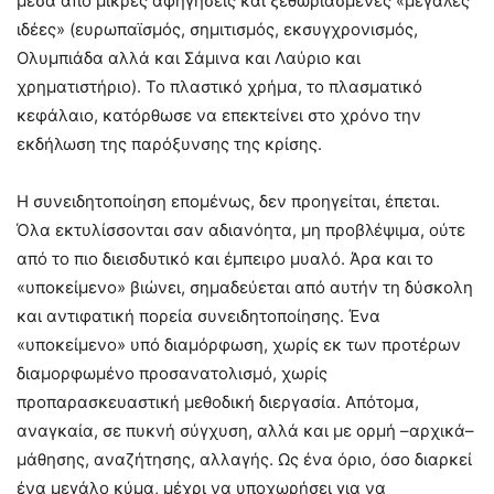
μέσα από μικρές αφηγήσεις και ξεθωριασμένες «μεγάλες
ιδέες» (ευρωπαϊσμός, σημιτισμός, εκσυγχρονισμός,
Ολυμπιάδα αλλά και Σάμινα και Λαύριο και
χρηματιστήριο). Το πλαστικό χρήμα, το πλασματικό
κεφάλαιο, κατόρθωσε να επεκτείνει στο χρόνο την
εκδήλωση της παρόξυνσης της κρίσης.
Η συνειδητοποίηση επομένως, δεν προηγείται, έπεται.
Όλα εκτυλίσσονται σαν αδιανόητα, μη προβλέψιμα, ούτε
από το πιο διεισδυτικό και έμπειρο μυαλό. Άρα και το
«υποκείμενο» βιώνει, σημαδεύεται από αυτήν τη δύσκολη
και αντιφατική πορεία συνειδητοποίησης. Ένα
«υποκείμενο» υπό διαμόρφωση, χωρίς εκ των προτέρων
διαμορφωμένο προσανατολισμό, χωρίς
προπαρασκευαστική μεθοδική διεργασία. Απότομα,
αναγκαία, σε πυκνή σύγχυση, αλλά και με ορμή –αρχικά–
μάθησης, αναζήτησης, αλλαγής. Ως ένα όριο, όσο διαρκεί
ένα μεγάλο κύμα, μέχρι να υποχωρήσει για να