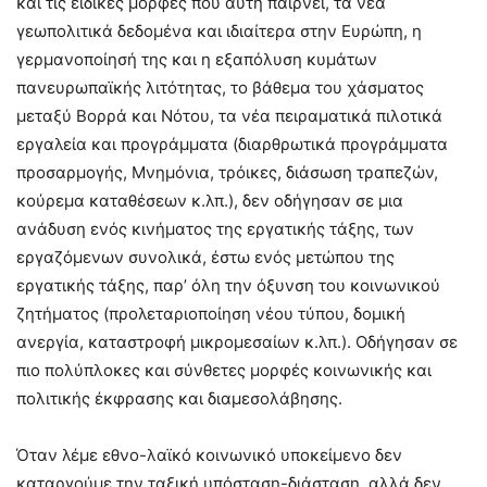
και τις ειδικές μορφές που αυτή παίρνει, τα νέα
γεωπολιτικά δεδομένα και ιδιαίτερα στην Ευρώπη, η
γερμανοποίησή της και η εξαπόλυση κυμάτων
πανευρωπαϊκής λιτότητας, το βάθεμα του χάσματος
μεταξύ Βορρά και Νότου, τα νέα πειραματικά πιλοτικά
εργαλεία και προγράμματα (διαρθρωτικά προγράμματα
προσαρμογής, Μνημόνια, τρόικες, διάσωση τραπεζών,
κούρεμα καταθέσεων κ.λπ.), δεν οδήγησαν σε μια
ανάδυση ενός κινήματος της εργατικής τάξης, των
εργαζόμενων συνολικά, έστω ενός μετώπου της
εργατικής τάξης, παρ’ όλη την όξυνση του κοινωνικού
ζητήματος (προλεταριοποίηση νέου τύπου, δομική
ανεργία, καταστροφή μικρομεσαίων κ.λπ.). Οδήγησαν σε
πιο πολύπλοκες και σύνθετες μορφές κοινωνικής και
πολιτικής έκφρασης και διαμεσολάβησης.
Όταν λέμε εθνο-λαϊκό κοινωνικό υποκείμενο δεν
καταργούμε την ταξική υπόσταση-διάσταση, αλλά δεν