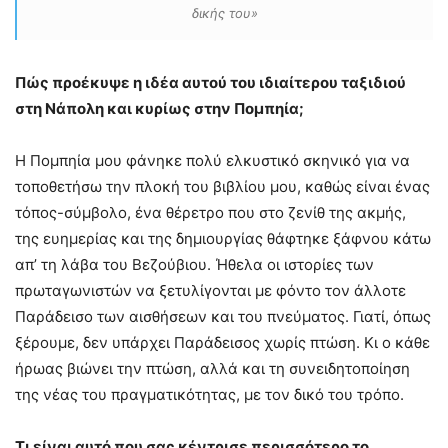
δικής του»
Πώς προέκυψε η ιδέα αυτού του ιδιαίτερου ταξιδιού
στη Νάπολη και κυρίως στην Πομπηία;
Η Πομπηία μου φάνηκε πολύ ελκυστικό σκηνικό για να
τοποθετήσω την πλοκή του βιβλίου μου, καθώς είναι ένας
τόπος-σύμβολο, ένα θέρετρο που στο ζενίθ της ακμής,
της ευημερίας και της δημιουργίας θάφτηκε ξάφνου κάτω
απ’ τη λάβα του Βεζούβιου. Ήθελα οι ιστορίες των
πρωταγωνιστών να ξετυλίγονται με φόντο τον άλλοτε
Παράδεισο των αισθήσεων και του πνεύματος. Γιατί, όπως
ξέρουμε, δεν υπάρχει Παράδεισος χωρίς πτώση. Κι ο κάθε
ήρωας βιώνει την πτώση, αλλά και τη συνειδητοποίηση
της νέας του πραγματικότητας, με τον δικό του τρόπο.
Τι είναι αυτό που σας κέντρισε περισσότερο το