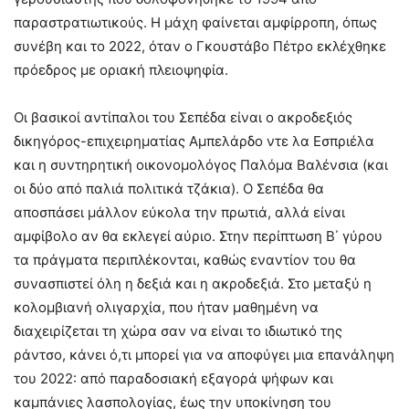
παραστρατιωτικούς. Η μάχη φαίνεται αμφίρροπη, όπως
συνέβη και το 2022, όταν ο Γκουστάβο Πέτρο εκλέχθηκε
πρόεδρος με οριακή πλειοψηφία.
Οι βασικοί αντίπαλοι του Σεπέδα είναι ο ακροδεξιός
δικηγόρος-επιχειρηματίας Αμπελάρδο ντε λα Εσπριέλα
και η συντηρητική οικονομολόγος Παλόμα Βαλένσια (και
οι δύο από παλιά πολιτικά τζάκια). Ο Σεπέδα θα
αποσπάσει μάλλον εύκολα την πρωτιά, αλλά είναι
αμφίβολο αν θα εκλεγεί αύριο. Στην περίπτωση Β΄ γύρου
τα πράγματα περιπλέκονται, καθώς εναντίον του θα
συνασπιστεί όλη η δεξιά και η ακροδεξιά. Στο μεταξύ η
κολομβιανή ολιγαρχία, που ήταν μαθημένη να
διαχειρίζεται τη χώρα σαν να είναι το ιδιωτικό της
ράντσο, κάνει ό,τι μπορεί για να αποφύγει μια επανάληψη
του 2022: από παραδοσιακή εξαγορά ψήφων και
καμπάνιες λασπολογίας, έως την υποκίνηση του