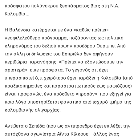
πρόσφατου πολύνεκρου ξεσπάσματος βίας στη Ν.Α.
Κολομβία…
Η Βαλένσια κατέρχεται με ένα «καθώς πρέπει»
νεοφιλελεύθερο πρόγραμμα, ποζάροντας ως πολιτική
κληρονόμος του δεξιού πρώην προέδρου Ουρίμπε. Από
την άλλη οι δηλώσεις του Εσπριέλα δεν αφήνουν
περιθώρια παρανόησης: «Πρέπει να εξοντώσουμε την
αριστερά», είπε πρόσφατα. Το γεγονός ότι έχει
υπερασπιστεί ό,τι χειρότερο έχει παράξει η Κολομβία (από
πραξικοπηματίες και παραστρατιωτικούς έως μαφιόζους)
είναι, προφανώς, ένα πρόσθετο «προσόν», που εξηγεί για
ποιο λόγο υποστηρίζεται φανατικά από ισχυρό τμήμα της
κολομβιανής ολιγαρχίας.
Αντίθετα ο Σεπέδα (που ως αντιπρόεδρο έχει επιλέξει την
αυτόχθονα αγωνίστρια Αΐντα Κίλκουε – άλλος ένας