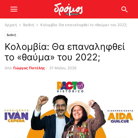
Αρχική
διεθνή
Κολομβία: Θα επαναληφθεί το «θαύμα» του 2022;
διεθνή
Κολομβία: Θα επαναληφθεί
το «θαύμα» του 2022;
Από
Γιώργος Πατέλης
-
31 Μαΐου, 2026