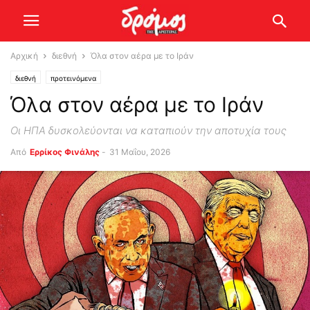
Αρχική
διεθνή
Όλα στον αέρα με το Ιράν
διεθνή
προτεινόμενα
Όλα στον αέρα με το Ιράν
Οι ΗΠΑ δυσκολεύονται να καταπιούν την αποτυχία τους
Από
Ερρίκος Φινάλης
-
31 Μαΐου, 2026