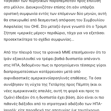
«αγκάθι» των πυρηνικών παραπεμπόταν προς επίλυση
στο μέλλον. Διευκρινιζόταν επίσης ότι εάν υπάρξει
οριστική συμφωνία εντός των επόμενων δύο μηνών, αυτή
θα επικυρωθεί από δεσμευτική απόφαση του Συμβουλίου
Ασφαλείας του ΟΗΕ. Στο μεταξύ έγινε γνωστό ότι ο Τραμπ
ζήτησε «μερικές μέρες» περιθώριο, τάχα για να εξετάσει
προσεκτικότερα το σχέδιο συμφωνίας…
Από την πλευρά τους τα ιρανικά ΜΜΕ επεσήμαιναν ότι το
Ιράν εξακολουθεί να τρέφει βαθιά δυσπιστία απέναντι
στις ΗΠΑ, δεδομένου πως οι προηγούμενοι τέσσερις γύροι
διαπραγματεύσεων κατέρρευσαν μετά από
αιφνιδιαστικές αμερικανοϊσραηλινές επιθέσεις. Τα όσα
συνέβησαν τη νύχτα της Τετάρτης προς Πέμπτη (και οι
νέες αμερικανικές απειλές, αυτή τη φορά και προς το
Ομάν) έδειξαν ότι η δυσπιστία έχει βάση. Δύο είναι οι πιο
πιθανές διέξοδοι από το στρατηγικό αδιέξοδο των ΗΠΑ-
Ισραήλ: είτε παραδοχή της αποτυχίας (με ταυτόχρονη