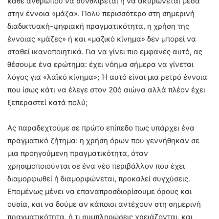
κάθε ανθρώπου να συνθλίβεται ή να ακυρώνεται μέσα
στην έννοια «μάζα». Πολύ περισσότερο στη σημερινή
διαδικτυακή-ψηφιακή πραγματικότητα, η χρήση της
έννοιας «μάζες» ή και «μαζικό κίνημα» δεν μπορεί να
σταθεί ικανοποιητικά. Για να γίνει πιο εμφανές αυτό, ας
θέσουμε ένα ερώτημα: έχει νόημα σήμερα να γίνεται
λόγος για «λαϊκό κίνημα»; Ή αυτό είναι μια ρετρό έννοια
που ίσως κάτι να έλεγε στον 20ό αιώνα αλλά πλέον έχει
ξεπεραστεί κατά πολύ;
Ας παραδεχτούμε σε πρώτο επίπεδο πως υπάρχει ένα
πραγματικό ζήτημα: η χρήση όρων που γεννήθηκαν σε
μια προηγούμενη πραγματικότητα, όταν
χρησιμοποιούνται σε ένα νέο περιβάλλον που έχει
διαμορφωθεί ή διαμορφώνεται, προκαλεί συγχύσεις.
Επομένως μένει να επαναπροσδιορίσουμε όρους και
ουσία, και να δούμε αν κάποιοι αντέχουν στη σημερινή
πραγματικότητα, ή τι συμπληρώσεις χρειάζονται, και