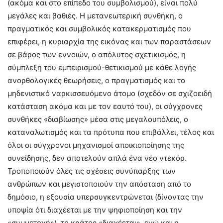
(ακόμα και στο επίπεδο του συμβολισμού), είναι πολύ
μεγάλες και βαθιές. Η μετανεωτερική συνθήκη, ο
πραγματικός και συμβολικός κατακερματισμός που
επιφέρει, η κυριαρχία της εικόνας και των παραστάσεων
σε βάρος των εννοιών, ο απόλυτος σχετικισμός, η
σύμπλεξη του εμπειρισμού-θετικισμού με κάθε λογής
ανορθολογικές θεωρήσεις, ο πραγματισμός και το
μηδενιστικό ναρκισσευόμενο άτομο (σχεδόν σε σχιζοειδή
κατάσταση ακόμα και με τον εαυτό του), οι σύγχρονες
συνθήκες «διαβίωσης» μέσα στις μεγαλουπόλεις, ο
καταναλωτισμός και τα πρότυπα που επιβάλλει, τέλος και
όλοι οι σύγχρονοι μηχανισμοί αποικιοποίησης της
συνείδησης, δεν αποτελούν απλά ένα νέο ντεκόρ.
Τροποποιούν όλες τις σχέσεις συνύπαρξης των
ανθρώπων και μεγιστοποιούν την απόσταση από το
δημόσιο, η εξουσία υπερσυγκεντρώνεται (δίνοντας την
υποψία ότι διαχέεται με την ψηφιοποίηση και την
«συμμετοχή»), το κράτος «διαχέεται», ενώ και η