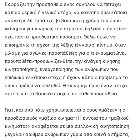
Εκφράζει την προσπάθεια ενός συνόλου να πετύχει
κάποιο μερικό ή γενικό στόχο, να ικανοποιήσει κάποια
ανάγκη κ.λπ. (υπάρχει βέβαια και η χρήση του όρου
«κίνημα» για κινήσεις του στρατού, δηλαδή ο όρος δεν
έχει πάντα προοδευτικό πρόσημο). Θέλω όμως να
επισημάνω τη σχέση της λέξης (έννοιας) κίνημα, όταν
μιλάμε για αγώνες-προσπάθειες για ό,τι ενσωματώνει-
προϋποθέτει-προοιωνίζει-θέτει την ανάγκη κίνησης,
κινητοποίησης, ενεργοποίησης των ανθρώπων που
επιδιώκουν κάποιο στόχο ή έχουν κάποιο πρόβλημα το
οποίο πρέπει να επιλυθεί. Η «κίνηση» προς έναν στόχο:
αυτό είναι το βασικό στοιχείο σε κάθε προσπάθεια.
Γιατί και από πότε χρησιμοποιείται ο όρος «μάζες» ή ο
προσδιορισμός «μαζικό κίνημα»; Η έννοια του «μαζικού
κινήματος» αναφέρεται σε μια συλλογική κινητοποίηση
μεγάλου αριθμού ανθρώπων γύρω από κοινά αιτήματα,