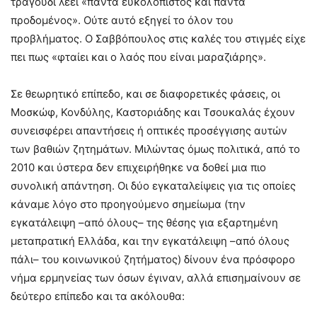
τραγούδι λέει «πάντα ευκολόπιστος και πάντα
προδομένος». Ούτε αυτό εξηγεί το όλον του
προβλήματος. Ο Σαββόπουλος στις καλές του στιγμές είχε
πει πως «φταίει και ο λαός που είναι μαραζιάρης».
Σε θεωρητικό επίπεδο, και σε διαφορετικές φάσεις, οι
Μοσκώφ, Κονδύλης, Καστοριάδης και Τσουκαλάς έχουν
συνεισφέρει απαντήσεις ή οπτικές προσέγγισης αυτών
των βαθιών ζητημάτων. Μιλώντας όμως πολιτικά, από το
2010 και ύστερα δεν επιχειρήθηκε να δοθεί μια πιο
συνολική απάντηση. Οι δύο εγκαταλείψεις για τις οποίες
κάναμε λόγο στο προηγούμενο σημείωμα (την
εγκατάλειψη –από όλους– της θέσης για εξαρτημένη
μεταπρατική Ελλάδα, και την εγκατάλειψη –από όλους
πάλι– του κοινωνικού ζητήματος) δίνουν ένα πρόσφορο
νήμα ερμηνείας των όσων έγιναν, αλλά επισημαίνουν σε
δεύτερο επίπεδο και τα ακόλουθα: