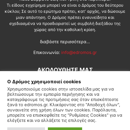
Τι είδους εγχείρημα μπορεί να είναι ο Δρόμος του δεύτερου
κύκλου; Σε αυτό το ερώτημα πρέπει, κατ’ αρχάς, να δώσουμε
μιαν απάντηση. Ο Δρόμος πρέπει ενσυνείδητα και
σχεδιασμένα να προσδιοριστεί ως συμβολή διεξόδου της
χώρας από την καθολική κρίση.
διαβάστε περισσότερα...
Επικοινωνία:
info@edromos.gr
ΑΚΟΛΟΥΘΗΣΕ ΜΑΣ
Ο Δρόμος χρησιμοποιεί cookies
Χρησιμοποιούμε cookies στην ιστοσελίδα μας για να
βελτιώσουμε την εμπειρία περιήγησης και να
καταγράφουμε τις προτιμήσεις σας όταν επισκέπτεστε
ξανά το edromos.gr. Κλικάροντας στο "Αποδοχή όλων",
συναινείτε στη χρήση όλων των cookies. Παρόλαυτα,
Εγγραφή συνδρομητή
Πολιτική
Διεθνή
Κοινωνία
μπορείτε να επισκεφθείτε τις "Ρυθμίσεις Cookies" για να
ελέγξετε και να αλλάξετε τις επιλογές σας.
Πολιτισμός
Αφιερώματα