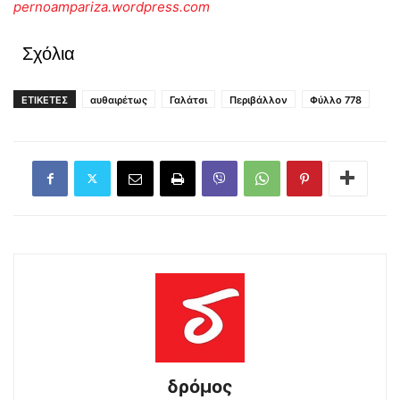
pernoampariza.wordpress.com
Σχόλια
ΕΤΙΚΕΤΕΣ
αυθαιρέτως
Γαλάτσι
Περιβάλλον
Φύλλο 778
δρόμος