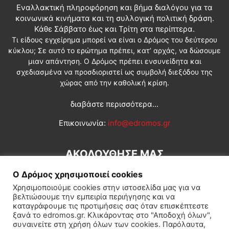
Εναλλακτική πληροφόρηση και βήμα διαλόγου για τα
κοινωνικά κινήματα και τη συλλογική πολιτική δράση.
Κάθε Σάββατο έως και Τρίτη στα περίπτερα.
Τι είδους εγχείρημα μπορεί να είναι ο Δρόμος του δεύτερου
κύκλου; Σε αυτό το ερώτημα πρέπει, κατ’ αρχάς, να δώσουμε
μιαν απάντηση. Ο Δρόμος πρέπει ενσυνείδητα και
σχεδιασμένα να προσδιοριστεί ως συμβολή διεξόδου της
χώρας από την καθολική κρίση.
διαβάστε περισσότερα...
Επικοινωνία:
info@edromos.gr
ΑΚΟΛΟΥΘΗΣΕ ΜΑΣ
Ο Δρόμος χρησιμοποιεί cookies
Χρησιμοποιούμε cookies στην ιστοσελίδα μας για να
βελτιώσουμε την εμπειρία περιήγησης και να
καταγράφουμε τις προτιμήσεις σας όταν επισκέπτεστε
ξανά το edromos.gr. Κλικάροντας στο "Αποδοχή όλων",
συναινείτε στη χρήση όλων των cookies. Παρόλαυτα,
Εγγραφή συνδρομητή
Πολιτική
Διεθνή
Κοινωνία