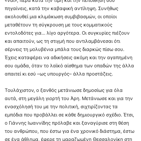
«ναι», πέρα κατά την τιμή και την πεποίθησή σου
πηγαίνεις, κατά την καβαφική αντίληψη. Συνήθως
ακολουθεί μια κλιμάκωση συμβιβασμών, οι οποίοι
μεταθέτουν τη σύγκρουση με τους κομματικούς
εντολοδότες για… λίγο αργότερα. Οι συγκυρίες πιέζουν
και απαιτούν, ως τη στιγμή που αντιλαμβάνεσαι ότι
σέρνεις τη μολυβένια μπάλα τους διαρκώς πίσω σου.
Έχεις καταφέρει να αδικήσεις ακόμη και την αγαπημένη
σου ομάδα, όταν το λαϊκό αίσθημα των οπαδών της άλλα
απαιτεί κι εσύ –ως υπουργός– άλλα προστάζεις.
Τουλάχιστον, ο ξανθός μετάνιωσε δημοσίως για όλα
αυτά, στη μεγάλη γιορτή του Άρη. Μετάνιωσε και για την
ενασχόλησή του με την πολιτική, σιχτιρίζοντας τα
εμπόδια που προβάλλει σε κάθε δημιουργικό σχέδιο. Έτσι,
ο Γιάννης Ιωαννίδης πρόλαβε και ξαναγύρισε στη θέση
του ανθρώπου, που έστω για ένα χρονικό διάστημα, έστω
σε ένα άθλημα, έφερε τη μαραζωμένη Θεσσαλονίκη στη