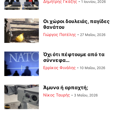
Δημήτρης Γκάζης
-
1 Ιουνίου, 2026
Οι χώροι δουλειάς, παγίδες
θανάτου
Γιώργος Πατέλης
-
27 Μαΐου, 2026
Όχι ότι πέφτουμε από τα
σύννεφα…
Ερρίκος Φινάλης
-
10 Μαΐου, 2026
Άμυνα ή αρπαχτή;
Νίκος Ταυρής
-
3 Μαΐου, 2026