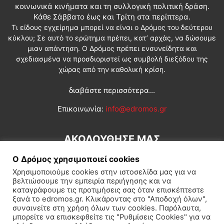
κοινωνικά κινήματα και τη συλλογική πολιτική δράση.
Κάθε Σάββατο έως και Τρίτη στα περίπτερα.
Τι είδους εγχείρημα μπορεί να είναι ο Δρόμος του δεύτερου
κύκλου; Σε αυτό το ερώτημα πρέπει, κατ’ αρχάς, να δώσουμε
μιαν απάντηση. Ο Δρόμος πρέπει ενσυνείδητα και
σχεδιασμένα να προσδιοριστεί ως συμβολή διεξόδου της
χώρας από την καθολική κρίση.
διαβάστε περισσότερα...
Επικοινωνία:
info@edromos.gr
ΑΚΟΛΟΥΘΗΣΕ ΜΑΣ
Ο Δρόμος χρησιμοποιεί cookies
Χρησιμοποιούμε cookies στην ιστοσελίδα μας για να
βελτιώσουμε την εμπειρία περιήγησης και να
καταγράφουμε τις προτιμήσεις σας όταν επισκέπτεστε
ξανά το edromos.gr. Κλικάροντας στο "Αποδοχή όλων",
συναινείτε στη χρήση όλων των cookies. Παρόλαυτα,
Εγγραφή συνδρομητή
Πολιτική
Διεθνή
Κοινωνία
μπορείτε να επισκεφθείτε τις "Ρυθμίσεις Cookies" για να