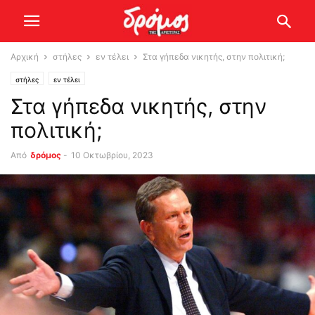
Αρχική
στήλες
εν τέλει
Στα γήπεδα νικητής, στην πολιτική;
στήλες
εν τέλει
Στα γήπεδα νικητής, στην
πολιτική;
Από
δρόμος
-
10 Οκτωβρίου, 2023