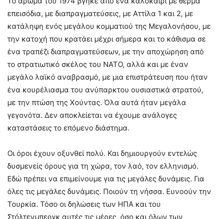
Το άρωμα του 1974 βγήκε από ένα καλοκαίρι με θερμά
επεισόδια, με διαπραγματεύσεις, με Αττίλα 1 και 2, με
κατάληψη ενός μεγάλου κομματιού της Μεγαλονήσου, με
την κατοχή που κρατάει μέχρι σήμερα και το κάθισμα σε
ένα τραπέζι διαπραγματεύσεων, με την αποχώρηση από
το στρατιωτικό σκέλος του ΝΑΤΟ, αλλά και με έναν
μεγάλο λαϊκό αναβρασμό, με μια επιστράτευση που ήταν
ένα κουρέλιασμα του ανύπαρκτου ουσιαστικά στρατού,
με την πτώση της Χούντας. Όλα αυτά ήταν μεγάλα
γεγονότα. Δεν αποκλείεται να έχουμε ανάλογες
καταστάσεις το επόμενο διάστημα.
Οι όροι έχουν οξυνθεί πολύ. Και δημιουργούν εντελώς
δυσμενείς όρους για τη χώρα, τον λαό, τον ελληνισμό.
Εδώ πρέπει να επιμείνουμε για τις μεγάλες δυνάμεις. Για
όλες τις μεγάλες δυνάμεις. Ποιούν τη νήσσα. Ευνοούν την
Τουρκία. Τόσο οι δηλώσεις των ΗΠΑ και του
Στόλτενμπεργκ αυτές τις μέρες, όσο και όλων των