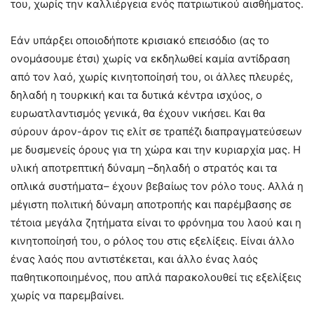
του, χωρίς την καλλιέργεια ενός πατριωτικού αισθήματος.
Εάν υπάρξει οποιοδήποτε κρισιακό επεισόδιο (ας το
ονομάσουμε έτσι) χωρίς να εκδηλωθεί καμία αντίδραση
από τον λαό, χωρίς κινητοποίησή του, οι άλλες πλευρές,
δηλαδή η τουρκική και τα δυτικά κέντρα ισχύος, ο
ευρωατλαντισμός γενικά, θα έχουν νικήσει. Και θα
σύρουν άρον-άρον τις ελίτ σε τραπέζι διαπραγματεύσεων
με δυσμενείς όρους για τη χώρα και την κυριαρχία μας. Η
υλική αποτρεπτική δύναμη –δηλαδή ο στρατός και τα
οπλικά συστήματα– έχουν βεβαίως τον ρόλο τους. Αλλά η
μέγιστη πολιτική δύναμη αποτροπής και παρέμβασης σε
τέτοια μεγάλα ζητήματα είναι το φρόνημα του λαού και η
κινητοποίησή του, ο ρόλος του στις εξελίξεις. Είναι άλλο
ένας λαός που αντιστέκεται, και άλλο ένας λαός
παθητικοποιημένος, που απλά παρακολουθεί τις εξελίξεις
χωρίς να παρεμβαίνει.