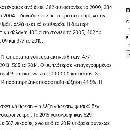
κατέγραφε ανά έτος: 382 αυτοκτονίες το 2000, 334
n
 το 2004 – δηλαδή έναν μέσο όρο που κυμαινόταν
Ό
ιθμός, αλλά σχετικά σταθερός. Η δεύτερη
τική αλλαγή: 400 αυτοκτονίες το 2005, 402 το
E
009 και 377 το 2010.
11 και μετά τα νούμερα εκτινάχθηκαν: 477
ο 2013, 565 το 2014. Ο υψηλότερος καταγεγραμμένος
ις 4,9 αυτοκτονίες ανά 100.000 κατοίκους. Σε
014 παρατηρήθηκε ποσοστιαία αύξηση 44,5%. Η
α σχετική ύφεση – η λέξη «ύφεση» φυσικά δεν
γότεροι νεκροί. Το 2015 καταγράφηκαν 529
υς 567 νεκρούς, ενώ από το 2019 υπάρχει συνεχώς