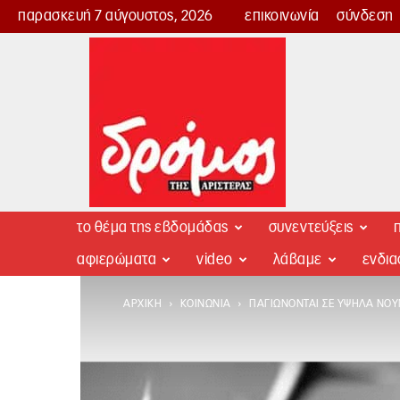
παρασκευή 7 αύγουστος, 2026
επικοινωνία
σύνδεση
Δρόμος
της
Αριστεράς
το θέμα της εβδομάδας
συνεντεύξεις
π
αφιερώματα
video
λάβαμε
ενδι
ΑΡΧΙΚΉ
ΚΟΙΝΩΝΊΑ
ΠΑΓΙΏΝΟΝΤΑΙ ΣΕ ΥΨΗΛΆ ΝΟΎ