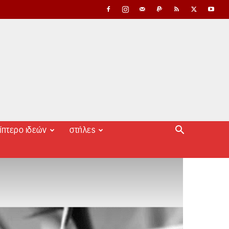
ίπτερο ιδεών
στήλες