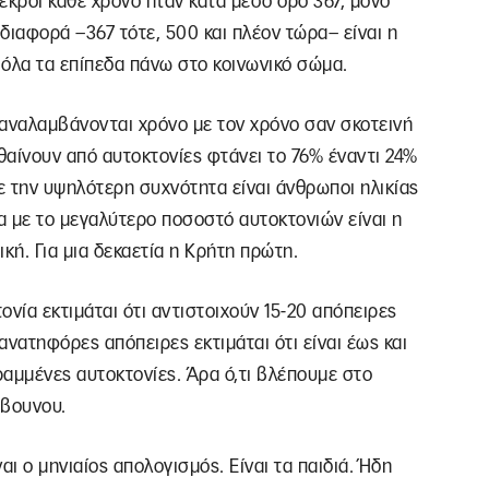
νεκροί κάθε χρόνο ήταν κατά μέσο όρο 367, μόνο
διαφορά –367 τότε, 500 και πλέον τώρα– είναι η
 όλα τα επίπεδα πάνω στο κοινωνικό σώμα.
παναλαμβάνονται χρόνο με τον χρόνο σαν σκοτεινή
αίνουν από αυτοκτονίες φτάνει το 76% έναντι 24%
με την υψηλότερη συχνότητα είναι άνθρωποι ηλικίας
ια με το μεγαλύτερο ποσοστό αυτοκτονιών είναι η
κή. Για μια δεκαετία η Κρήτη πρώτη.
νία εκτιμάται ότι αντιστοιχούν 15-20 απόπειρες
νατηφόρες απόπειρες εκτιμάται ότι είναι έως και
αμμένες αυτοκτονίες. Άρα ό,τι βλέπουμε στο
όβουνου.
ναι ο μηνιαίος απολογισμός. Είναι τα παιδιά. Ήδη