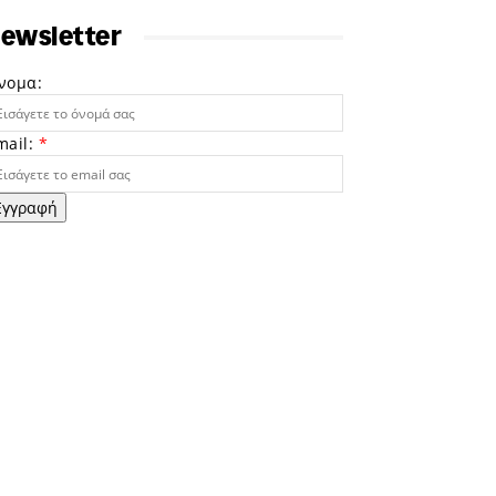
ewsletter
νομα:
mail:
*
Εγγραφή