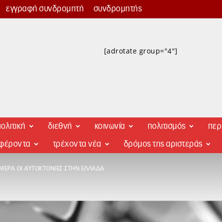
εγγραφή συνδρομητή
συνδρομητής
[adrotate group="4"]
ολιτική
διεθνή
κοινωνία
πολιτισμός
περ
αφέροντα
τρέχοντα νέα
δρόμος της αριστεράς
ΜΕΡΑ ΟΙ ΑΥΤΟΚΤΟΝΊΕΣ ΣΤΗΝ ΕΛΛΆΔΑ