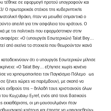
ου τέθηκε σε εφαρμογή προτού υπογραφούν και
/3/ Ο πρωταρχικός στόχος της κυβερνητικής
 Ανατολική Θράκη, ήταν να μειωθεί σημαντικά ο
ρούντο απειλή για την ασφάλεια του κράτους. Ο
ικά με τις πολιτικές που εφαρμόστηκαν στην
4, αναφέρει: «Ο (υπουργός Εσωτερικών) Talat Bey…
τεί από εκείνα τα στοιχεία που θεωρούνταν ικανά
υ καταδεικνύουν ότι ο υπουργός Εσωτερικών μίλησε
ικρίνεια: «Ο Talat Bey… εξήγησε χωρίς κανένα
ούσε να χρησιμοποιήσει τον Παγκόσμιο Πόλεμο ως
 σε ξένες χώρες να παρέμβουν), με σκοπό να
ούς εχθρούς της – δηλαδή τους χριστιανούς όλων
 του Kuşçubaşı Eşref, ενός από τους βασικούς
ς εκκαθάρισης, οι μη-μουσουλμάνοι ήταν
οθωμανικού κράτους και έπρεπε να «αφαιρεθούν».