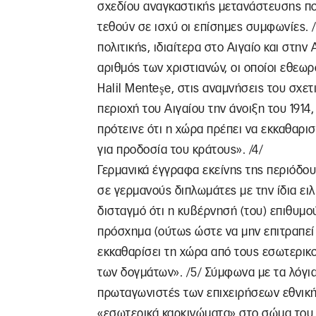
σχεδίου αναγκαστικής μετανάστευσης π
τεθούν σε ισχύ οι επίσημες συμφωνίες. 
πολιτικής, ιδιαίτερα στο Αιγαίο και στην
αριθμός των χριστιανών, οι οποίοι εθεω
Halil Menteşe, στις αναμνήσεις του σχετ
περιοχή του Αιγαίου την άνοιξη του 191
πρότεινε ότι η χώρα πρέπει να εκκαθαρισ
για προδοσία του κράτους». /4/
Γερμανικά έγγραφα εκείνης της περιόδο
σε γερμανούς διπλωμάτες με την ίδια ειλ
δισταγμό ότι η κυβέρνησή (του) επιθυμ
πρόσχημα (ούτως ώστε να μην επιτραπεί
εκκαθαρίσει τη χώρα από τους εσωτερικ
των δογμάτων». /5/ Σύμφωνα με τα λόγια
πρωταγωνιστές των επιχειρήσεων εθνική
«εσωτερικά καρκινώματα» στο σώμα του 