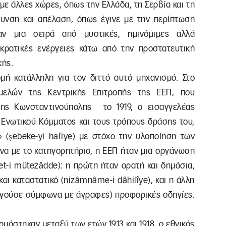
ε άλλες χώρες, όπως την Ελλάδα, τη Σερβία και τη
υνση και απέλαση, όπως έγινε με την περίπτωση
αν μια σειρά από μυστικές, ημινόμιμες αλλά
κρατικές ενέργειες κάτω από την προστατευτική
κής.
ή κατάλληλη για τον διττό αυτό μηχανισμό. Στο
 μελών της Κεντρικής Επιτροπής της ΕΕΠ, που
 της Κωνσταντινούπολης το 1919, ο εισαγγελέας
Ενωτικού Κόμματος και τους τρόπους δράσης του,
» (şebeke-yi hafiye) με στόχο την υλοποίηση των
α με το κατηγορητήριο, η ΕΕΠ ήταν μια οργάνωση
et-i mütezâdde): η πρώτη ήταν ορατή και δημόσια,
αι καταστατικό (nizâmnâme-i dâhilîye), και η άλλη
υργούσε σύμφωνα με άγραφες) προφορικές οδηγίες.
ρμόστηκαν μεταξύ των ετών 1913 και 1918, ο εθνικός