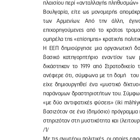
πλαισίου περί «ανταλλαγής πληθυσμών» μ
Βουλγαρία, είτε ως μονομερής απομάκρ
των Αρμενίων. Από την άλλη, έγιν
επιχορηγούμενες από το κράτος τρομο
ομπρέλα της «επίσημης» κρατικής πολιτι
Η ΕΕΠ δημιούργησε μια οργανωτική δομ
βασικό κατηγορητήριο εναντίον των
δικάστηκαν το 1919 από Στρατοδικείο
ανέφερε ότι, σύμφωνα με τη δομή του 
είχε δημιουργηθεί ένα «μυστικό δίκτυο
παράνομων δραστηριοτήτων του. Σύμφων
«με δύο αντιφατικές φύσεις» (iki mâhiy
βασιζόταν σε ένα (δημόσιο) πρόγραμμα κ
στηριζόταν στη μυστικότητα και (λειτο
/1/
Με τις ανωτέρω πολιτικές, οι οποίες εφα