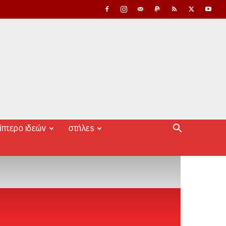
ίπτερο ιδεών
στήλες