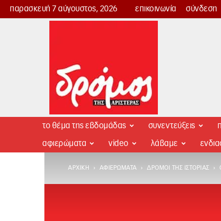
παρασκευή 7 αύγουστος, 2026
επικοινωνία
σύνδεση
Δρόμος
της
Αριστεράς
το θέμα της εβδομάδας
συνεντεύξεις
π
αφιερώματα
video
λάβαμε
ενδι
ΑΡΧΙΚΉ
ΑΦΙΕΡΏΜΑΤΑ
ΔΡΌΜΟΙ ΤΗΣ ΙΣΤΟΡΊΑΣ