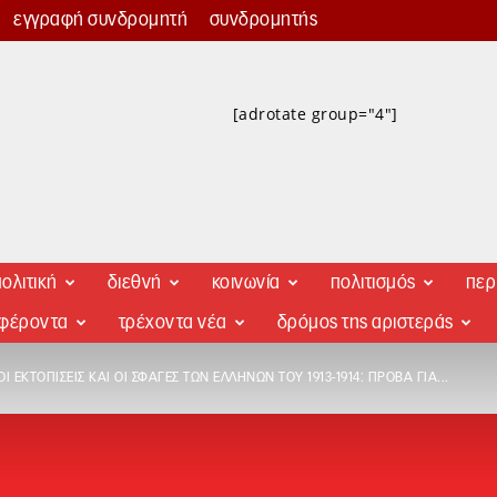
εγγραφή συνδρομητή
συνδρομητής
[adrotate group="4"]
ολιτική
διεθνή
κοινωνία
πολιτισμός
περ
αφέροντα
τρέχοντα νέα
δρόμος της αριστεράς
ΟΙ ΕΚΤΟΠΊΣΕΙΣ ΚΑΙ ΟΙ ΣΦΑΓΈΣ ΤΩΝ ΕΛΛΉΝΩΝ ΤΟΥ 1913-1914: ΠΡΌΒΑ ΓΙΑ...