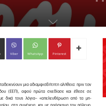
ω
Viber
WhatsApp
Pinterest
ταδεικνύουν μια αδιαμφισβήτητη αλήθεια: πριν τον
δου (ΕΕΠ), αφού πρώτα σχεδίασε και έθεσε σε
με δικά τους λόγια– «απελευθέρωση από τα μη-
γαίου, στη συνέχεια, και με πρόσχημα τον πόλεμο,