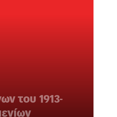
ων του 1913-
μενίων