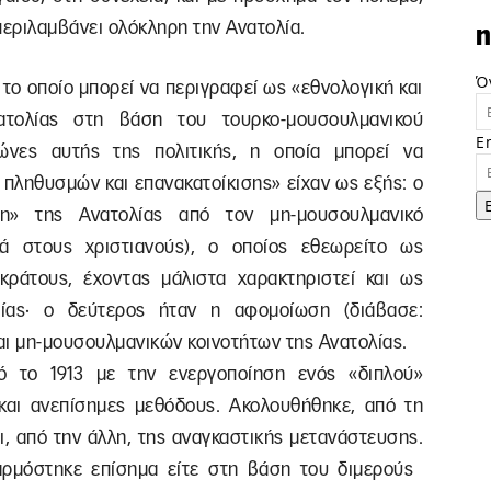
περιλαμβάνει ολόκληρη την Ανατολία.
n
Ό
το οποίο μπορεί να περιγραφεί ως «εθνολογική και
ατολίας στη βάση του τουρκο-μουσουλμανικού
E
ώνες αυτής της πολιτικής, η οποία μπορεί να
 πληθυσμών και επανακατοίκισης» είχαν ως εξής: ο
ση» της Ανατολίας από τον μη-μουσουλμανικό
ά στους χριστιανούς), ο οποίος εθεωρείτο ως
κράτους, έχοντας μάλιστα χαρακτηριστεί και ως
ίας· ο δεύτερος ήταν η αφομοίωση (διάβασε:
αι μη-μουσουλμανικών κοινοτήτων της Ανατολίας.
ό το 1913 με την ενεργοποίηση ενός «διπλού»
και ανεπίσημες μεθόδους. Ακολουθήθηκε, από τη
αι, από την άλλη, της αναγκαστικής μετανάστευσης.
αρμόστηκε επίσημα είτε στη βάση του διμερούς