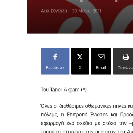
Από
Σύνταξη
-
30 Μαΐου, 2011
Facebook
X
Email
Τυπών
Του Taner Akçam (*)
Όλες οι διαθέσιμες οθωμανικές πηγές κα
πόλεμο, η Επιτροπή Ένωσης και Προό
εφαρμογή ένα σχέδιο με στόχο την –
τουρκικά στοιχεία» της περιοχής του Αι