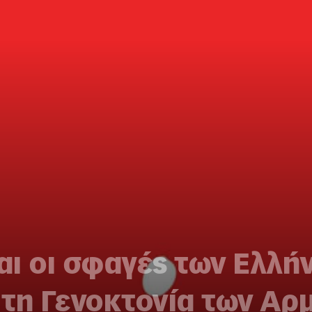
αι οι σφαγές των Ελλήν
α τη Γενοκτονία των Αρ