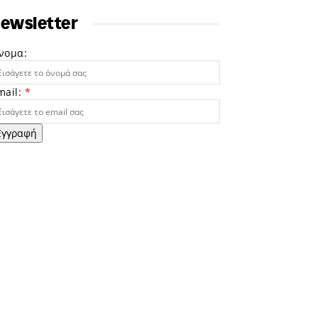
ewsletter
νομα:
mail:
*
Εγγραφή