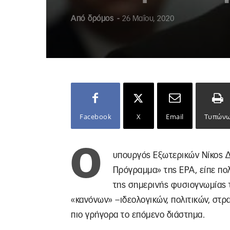
Από
δρόμος
-
26 Μαΐου, 2020
Facebook
X
Email
Τυπών
Ο
υπουργός Εξωτερικών Νίκος Δ
Πρόγραμμα» της ΕΡΑ, είπε πολ
της σημερινής φυσιογνωμίας τ
«κανόνων» –ιδεολογικών, πολιτικών, στρ
πιο γρήγορα το επόμενο διάστημα.