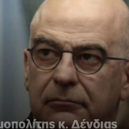
οπολίτης κ. Δένδιας