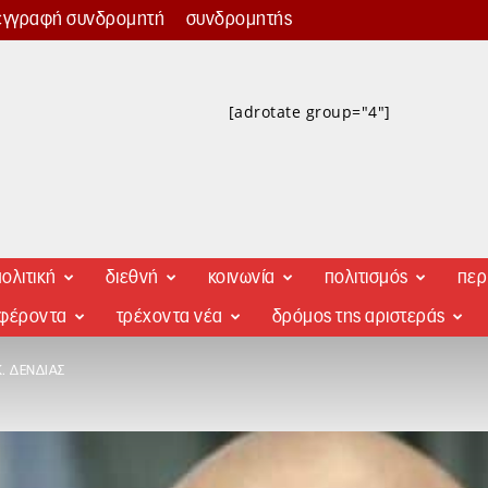
εγγραφή συνδρομητή
συνδρομητής
[adrotate group="4"]
ολιτική
διεθνή
κοινωνία
πολιτισμός
περ
αφέροντα
τρέχοντα νέα
δρόμος της αριστεράς
. ΔΈΝΔΙΑΣ