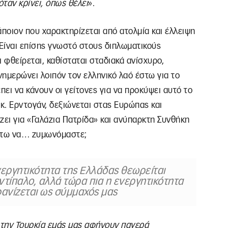
όταν κρίνει, όπως θέλει
».
άποιον που χαρακτηρίζεται από ατολμία και έλλειψη
Είναι επίσης γνωστό στους διπλωματικούς
 φθείρεται, καθίσταται σταδιακά ανίσχυρο,
ενημερώνει λοιπόν τον ελληνικό λαό έστω για το
έπει να κάνουν οι γείτονες για να προκύψει αυτό το
Ο κ. Ερντογάν, δεξιώνεται στας Ευρώπας και
ζει για «Γαλάζια Πατρίδα» και ανύπαρκτη Συνθήκη
έστω να… ζυμωνόμαστε;
νεργητικότητα της Ελλάδας θεωρείται
ντίπαλο, αλλά τώρα πια η ενεργητικότητα
φανίζεται ως σύμμαχός μας
 την Τουρκία εμάς μας αφήνουν παγερά