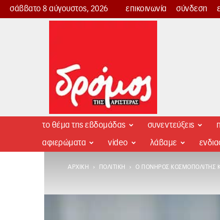
σάββατο 8 αύγουστος, 2026
επικοινωνία
σύνδεση
Δρόμος
της
Αριστεράς
το θέμα της εβδομάδας
συνεντεύξεις
π
αφιερώματα
video
λάβαμε
ενδι
ΑΡΧΙΚΉ
ΠΟΛΙΤΙΚΉ
Ο ΠΟΝΗΡΌΣ ΚΟΣΜΟΠΟΛΊΤΗΣ Κ