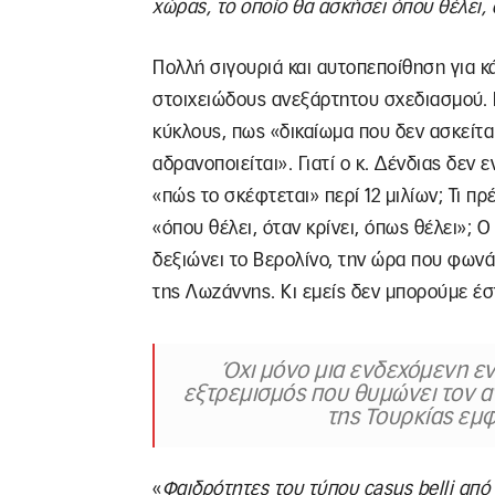
χώρας, το οποίο θα ασκήσει όπου θέλει, 
Πολλή σιγουριά και αυτοπεποίθηση για κ
στοιχειώδους ανεξάρτητου σχεδιασμού. 
κύκλους, πως «δικαίωμα που δεν ασκείται
αδρανοποιείται». Γιατί ο κ. Δένδιας δεν 
«πώς το σκέφτεται» περί 12 μιλίων; Τι πρ
«όπου θέλει, όταν κρίνει, όπως θέλει»; 
δεξιώνει το Βερολίνο, την ώρα που φωνά
της Λωζάννης. Κι εμείς δεν μπορούμε 
Όχι μόνο μια ενδεχόμενη ε
εξτρεμισμός που θυμώνει τον α
της Τουρκίας εμ
«
Φαιδρότητες του τύπου casus belli από