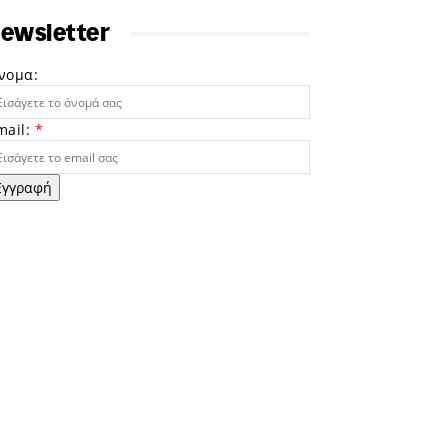
ewsletter
νομα:
mail:
*
Εγγραφή