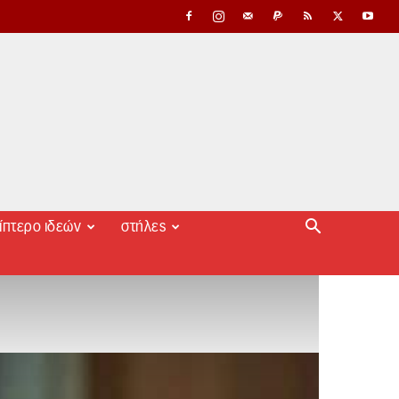
ίπτερο ιδεών
στήλες