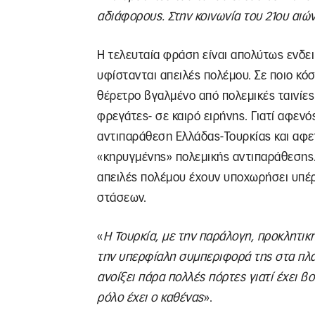
αδιάφορους. Στην κοινωνία του 21ου αιώ
Η τελευταία φράση είναι απολύτως ενδει
υφίστανται απειλές πολέμου. Σε ποιο κό
θέρετρο βγαλμένο από πολεμικές ταινίες 
φρεγάτες- σε καιρό ειρήνης. Γιατί αφενό
αντιπαράθεση Ελλάδας-Τουρκίας και αφετ
«κηρυγμένης» πολεμικής αντιπαράθεσης. Κα
απειλές πολέμου έχουν υποχωρήσει υπέρ
στάσεων.
«
Η Τουρκία, με την παράλογη, προκλητι
την υπερφίαλη συμπεριφορά της στα πλαί
ανοίξει πάρα πολλές πόρτες γιατί έχει βο
ρόλο έχει ο καθένας
».