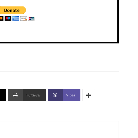
l
Τυπώνω
Viber