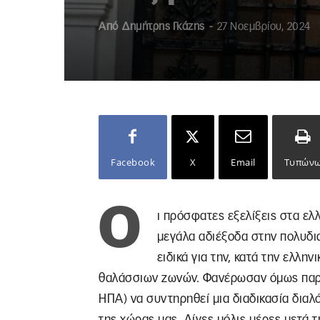
Από
Δημήτρης Γκάζης
-
27 Νοεμβρίου, 2024
Facebook
X
Email
Τυπών
Ο
ι πρόσφατες εξελίξεις στα ε
μεγάλα αδιέξοδα στην πολυδι
ειδικά για την, κατά την ελλη
θαλάσσιων ζωνών. Φανέρωσαν όμως παρά
ΗΠΑ) να συντηρηθεί μια διαδικασία δια
της χώρας μας. Λίγες μόλις μέρες μετά τ