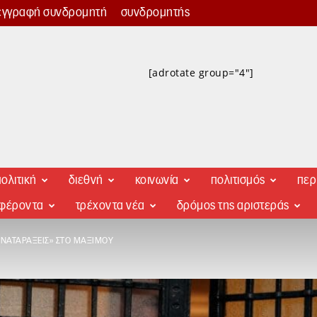
εγγραφή συνδρομητή
συνδρομητής
[adrotate group="4"]
ολιτική
διεθνή
κοινωνία
πολιτισμός
περ
αφέροντα
τρέχοντα νέα
δρόμος της αριστεράς
«ΑΝΑΤΑΡΆΞΕΙΣ» ΣΤΟ ΜΑΞΊΜΟΥ