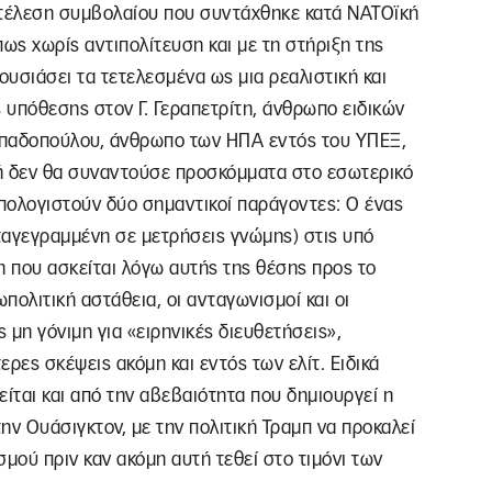
κτέλεση συμβολαίου που συντάχθηκε κατά ΝΑΤΟϊκή
ς χωρίς αντιπολίτευση και με τη στήριξη της
υσιάσει τα τετελεσμένα ως μια ρεαλιστική και
 υπόθεσης στον Γ. Γεραπετρίτη, άνθρωπο ειδικών
απαδοπούλου, άνθρωπο των ΗΠΑ εντός του ΥΠΕΞ,
υτή δεν θα συναντούσε προσκόμματα στο εσωτερικό
πολογιστούν δύο σημαντικοί παράγοντες: Ο ένας
αταγεγραμμένη σε μετρήσεις γνώμης) στις υπό
η που ασκείται λόγω αυτής της θέσης προς το
ωπολιτική αστάθεια, οι ανταγωνισμοί και οι
 μη γόνιμη για «ειρηνικές διευθετήσεις»,
ρες σκέψεις ακόμη και εντός των ελίτ. Ειδικά
ται και από την αβεβαιότητα που δημιουργεί η
ην Ουάσιγκτον, με την πολιτική Τραμπ να προκαλεί
ού πριν καν ακόμη αυτή τεθεί στο τιμόνι των