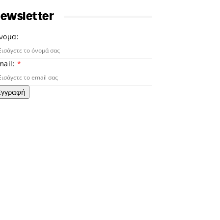
ewsletter
νομα:
mail:
*
Εγγραφή