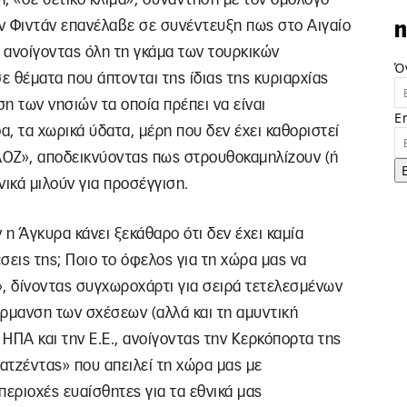
άν Φιντάν επανέλαβε σε συνέντευξη πως στο Αιγαίο
n
 ανοίγοντας όλη τη γκάμα των τουρκικών
Ό
 θέματα που άπτονται της ίδιας της κυριαρχίας
η των νησιών τα οποία πρέπει να είναι
E
, τα χωρικά ύδατα, μέρη που δεν έχει καθοριστεί
 ΑΟΖ», αποδεικνύοντας πως στρουθοκαμηλίζουν (ή
νικά μιλούν για προσέγγιση.
 η Άγκυρα κάνει ξεκάθαρο ότι δεν έχει καμία
έσεις της; Ποιο το όφελος για τη χώρα μας να
», δίνοντας συγχωροχάρτι για σειρά τετελεσμένων
έρμανση των σχέσεων (αλλά και τη αμυντική
 ΗΠΑ και την Ε.Ε., ανοίγοντας την Κερκόπορτα της
 ατζέντας» που απειλεί τη χώρα μας με
εριοχές ευαίσθητες για τα εθνικά μας