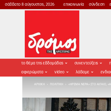
σάββατο 8 αύγουστος, 2026
επικοινωνία
σύνδεση
Δρόμος
της
Αριστεράς
το θέμα της εβδομάδας
συνεντεύξεις
π
αφιερώματα
video
λάβαμε
ενδι
ΑΡΧΙΚΉ
ΠΟΛΙΤΙΚΉ
«ΉΡΕΜΑ ΝΕΡΆ» ΣΤΟ ΑΙΓΑΊΟ, 