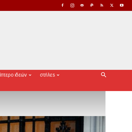
ίπτερο ιδεών
στήλες