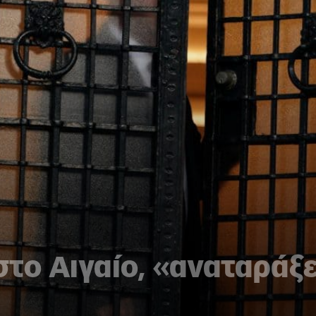
το Αιγαίο, «αναταράξε