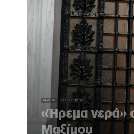
ΠΟΛΙΤΙΚΉ
ΠΡΟΤΕΙΝΌΜΕΝΑ
«Ήρεμα νερά» σ
Μαξίμου