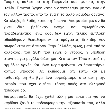
Τουρκία, παλιότερα στη Γερμανία και, φυσικά, στην
Ιταλία. Παντού βγήκε κάποιο αποτέλεσμα με τον έναν ή
τον άλλον τρόπο, από το ένα ή το άλλο αρμόδιο όργανο.
Κατέληξε, δηλαδή, κάπου η έρευνα. Αποφασίστηκε αν θα
γίνει δίκη, βρέθηκαν ένοχοι και τιμωρήθηκαν
παραδειγματικά, ενώ όσοι δεν είχαν τελικά εμπλοκή
αθωώθηκαν. Ξεκαθάρισαν τα πράγματα, δηλαδή. Δεν
αιωρούνταν επ’ άπειρον. Στην Ελλάδα, όμως, μετά από το
καλοκαίρι του 2011 που έγινε ο ντόρος, η υπόθεση
ατόνησε για μεγάλο διάστημα. Κι από τον Τύπο κι από τις
αρμόδιες Αρχές. Και μόνο τώρα φαίνεται να ξαναπαίρνει
κάπως μπροστά. Ας ελπίσουμε ότι έστω και με
καθυστέρηση θα βγει ένα συμπέρασμα από αυτή την
ιστορία που έχει αφήσει τόσες σκιές στο ελληνικό
ποδόσφαιρο.
Διαφορετικά, θα έχει χαθεί άλλη μια ευκαιρία για να
κερδίσει ξανά το ποδόσφαιρο την αξιοπιστία του, αλλά