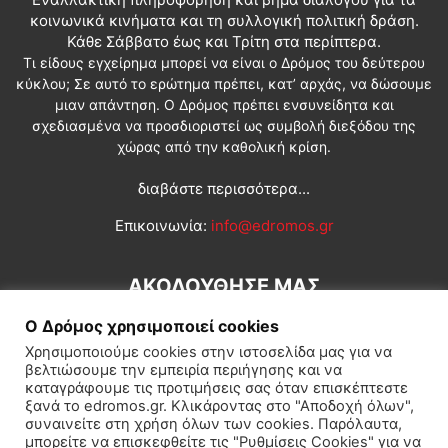
κοινωνικά κινήματα και τη συλλογική πολιτική δράση.
Κάθε Σάββατο έως και Τρίτη στα περίπτερα.
Τι είδους εγχείρημα μπορεί να είναι ο Δρόμος του δεύτερου
κύκλου; Σε αυτό το ερώτημα πρέπει, κατ’ αρχάς, να δώσουμε
μιαν απάντηση. Ο Δρόμος πρέπει ενσυνείδητα και
σχεδιασμένα να προσδιοριστεί ως συμβολή διεξόδου της
χώρας από την καθολική κρίση.
διαβάστε περισσότερα...
Επικοινωνία:
info@edromos.gr
ΑΚΟΛΟΥΘΗΣΕ ΜΑΣ
Ο Δρόμος χρησιμοποιεί cookies
Χρησιμοποιούμε cookies στην ιστοσελίδα μας για να
βελτιώσουμε την εμπειρία περιήγησης και να
καταγράφουμε τις προτιμήσεις σας όταν επισκέπτεστε
ξανά το edromos.gr. Κλικάροντας στο "Αποδοχή όλων",
συναινείτε στη χρήση όλων των cookies. Παρόλαυτα,
Εγγραφή συνδρομητή
Πολιτική
Διεθνή
Κοινωνία
μπορείτε να επισκεφθείτε τις "Ρυθμίσεις Cookies" για να