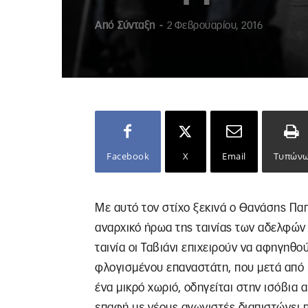
Από
Σύνταξη
-
2 Φεβρουαρίου, 2016
Facebook
X
Email
Τυπών
Με αυτό τον στίχο ξεκινά ο Θανάσης Π
αναρχικό ήρωα της ταινίας των αδελφών
ταινία οι Ταβιάνι επιχειρούν να αφηγηθού
φλογισμένου επαναστάτη, που μετά από 
ένα μικρό χωριό, οδηγείται στην ισόβια
επαφή με νέους αγωνιστές διαπιστώνει πω