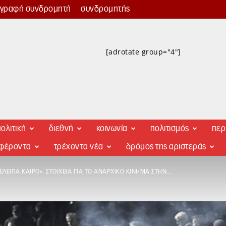
γγραφή συνδρομητή
συνδρομητής
[adrotate group="4"]
ολιτική
διεθνή
κοινωνία
πολιτισμός
περ
αφέροντα
τρέχοντα νέα
δρόμος της αριστεράς
ΈΛΕΙΠΑ ΚΑΙΡΌ»: ΣΤΟΙΧΕΊΑ ΓΙΑ ΤΟ ΑΝΑΡΧΙΚΌ ΚΊΝΗΜΑ ΣΤΗΝ...