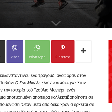
ω
Viber
WhatsApp
Pinterest
απακωνσταντίνου ένα τραγούδι αναφοράς στον
 Ταβιάνι
Ο Σαν Μικέλε είχε έναν κόκκορα
. Στην
ν την ιστορία τού Τζούλιο Μανιέρι, ενός
μια αποτυχημένη απόπειρα κολλεκτιβοποίησης σε
 απομόνωση. Όταν μετά από δέκα χρόνια έρχεται σε
ς τόσο ο ίδιος όσο και οι ιδέες τους έχουν πια