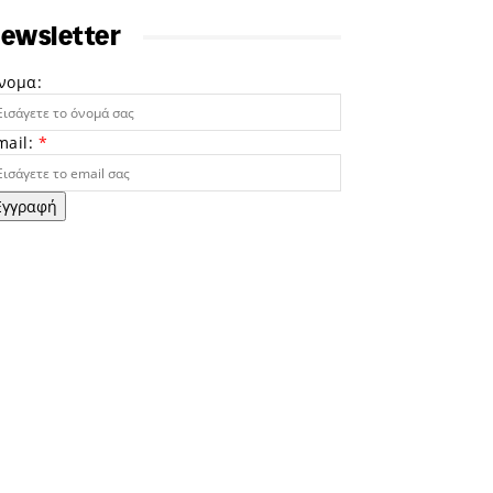
ewsletter
νομα:
mail:
*
Εγγραφή