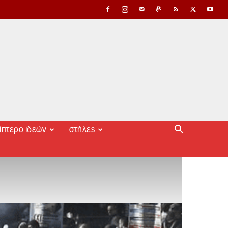
ίπτερο ιδεών
στήλες