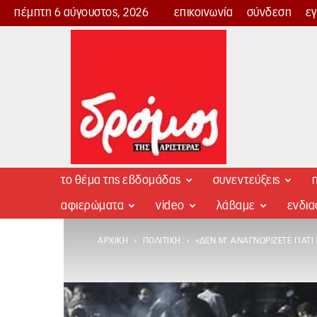
πέμπτη 6 αύγουστος, 2026
επικοινωνία
σύνδεση
ε
Δρόμος
της
Αριστεράς
το θέμα της εβδομάδας
συνεντεύξεις
π
αφιερώματα
video
λάβαμε
ενδι
ΑΡΧΙΚΉ
ΠΟΛΙΤΙΚΉ
«ΔΕΝ Μ’ ΑΝΑΓΝΩΡΊΖΕΤΕ ΓΙΑΤΊ 