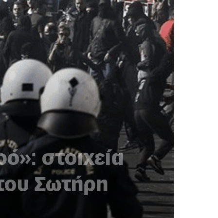
ρό»: στοιχεία
 του Σωτήρη