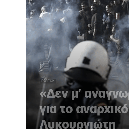
ΠΟΛΙΤΙΚΉ
«Δεν μ’ αναγνωρ
για το αναρχικ
Λυκουργιώτη