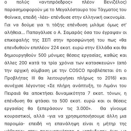
ο πολύς «αντιπρόεδρος» πλέον Βενιζέλος)
παρασημοφορούν με το Μεγαλόσταυρο του Τάγματος του
Φοίνικα, επειδή -λέει- επένδυσε στην ελληνική οικονομία.
Για να δούμε για τι τάξης επένδυση μιλάμε όμως στ’
αλήθεια… Παπαγάλισε ο Α. Σαμαράς όσα του έγραψαν οι
επικεφαλής της ΣΕΠ στην προσφώνησή του πως «θα
επενδυθούν επιπλέον 224 εκατ. ευρώ στην Ελλάδα και θα
δημιουργηθούν 500 μόνιμες θέσεις εργασίας, καθώς και
άλλες 200 κατά τα τρία χρόνια των κατασκευών» (από
την αρχική σύμβαση με την COSCO προβλέπεται ότι ο
Προβλήτας ΙΙΙ θα λειτουργήσει πλήρως το 2016) και
συνέχισε λέγοντας «Σε πλήρη ανάπτυξη, το Λιμάνι του
Πειραιά θα αποκτήσει δυναμικότητα 7 εκατ. τόνων, η
επένδυση θα φτάσει τα 500 εκατ. ευρώ και οι θέσεις
εργασίας θα ξεπεράσουν τις 3.000». Θα γίνουμε
κουραστικοί, αλλά -για να χρησιμοποιήσουμε άλλη μια
παροιμία- επειδή «η επανάληψη είναι η μήτηρ της