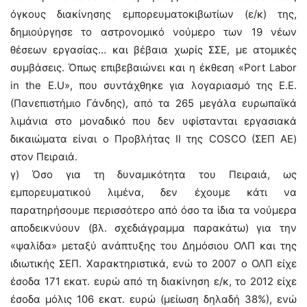
όγκους διακίνησης εμπορευματοκιβωτίων (ε/κ) της,
δημιούργησε το αστρονομικό νούμερο των 19 νέων
θέσεων εργασίας… και βέβαια χωρίς ΣΣΕ, με ατομικές
συμβάσεις. Όπως επιβεβαιώνει και η έκθεση «Port Labor
in the E.U», που συντάχθηκε για λογαριασμό της Ε.Ε.
(Πανεπιστήμιο Γάνδης), από τα 265 μεγάλα ευρωπαϊκά
λιμάνια στο μοναδικό που δεν υφίστανται εργασιακά
δικαιώματα είναι ο Προβλήτας ΙΙ της COSCO (ΣΕΠ ΑΕ)
στον Πειραιά.
γ) Όσο για τη δυναμικότητα του Πειραιά, ως
εμπορευματικού λιμένα, δεν έχουμε κάτι να
παρατηρήσουμε περισσότερο από όσο τα ίδια τα νούμερα
αποδεικνύουν (βλ. σχεδιάγραμμα παρακάτω) για την
«ψαλίδα» μεταξύ ανάπτυξης του Δημόσιου ΟΛΠ και της
ιδιωτικής ΣΕΠ. Χαρακτηριστικά, ενώ το 2007 ο ΟΛΠ είχε
έσοδα 171 εκατ. ευρώ από τη διακίνηση ε/κ, το 2012 είχε
έσοδα μόλις 106 εκατ. ευρώ (μείωση δηλαδή 38%), ενώ