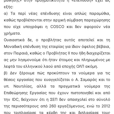
μάθησης» στην πραγματικότητα η «επένδυση» έχει ως
εξής:
α) Τα περί νέας επένδυσης είναι απλώς παραμύθια,
καθώς προβλέπονται στην αρχική σύμβαση παραχώρησης
που είχε υπογράψει η COSCO και δεν αφορούν νέα
χρήματα.
Ουσιαστικά δε, ο προβλήτας αυτός αποτελεί και τη
Μοναδική επένδυση της εταιρίας για ίδιον όφελος βέβαια,
στον Πειραιά, καθώς ο Προβλήτας ΙΙ που ήδη διαχειρίζεται
ας μην λησμονούμε ότι ήταν έτοιμος και πληρωμένος με
λεφτά του ελληνικού λαού από εποχής ΟΛΠ ακόμη.
β) Δεν ξέρουμε πώς προκύπτουν τα νούμερα για τις
θέσεις εργασίας που ευαγγελίζεται ο Α. Σαμαράς και το
υπ. Ναυτιλίας, αλλά τα πραγματικά νούμερα της
Επιθεώρησης Εργασίας που έχουν πιστοποιηθεί και από
την IDC, δείχνουν ότι η ΣΕΠ δεν απασχολεί στο σύνολό
της περισσότερους από 260 εργαζόμενους, ενώ το 2012
που τριπλασίασε τα κέρδη της και διπλασίασε τους