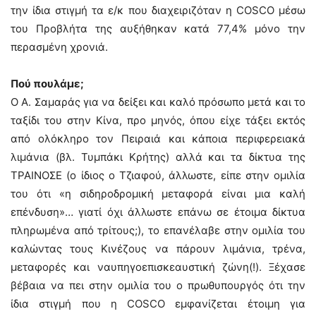
την ίδια στιγμή τα ε/κ που διαχειριζόταν η COSCO μέσω
του Προβλήτα της αυξήθηκαν κατά 77,4% μόνο την
περασμένη χρονιά.
Πού πουλάμε;
Ο Α. Σαμαράς για να δείξει και καλό πρόσωπο μετά και το
ταξίδι του στην Κίνα, προ μηνός, όπου είχε τάξει εκτός
από ολόκληρο τον Πειραιά και κάποια περιφερειακά
λιμάνια (βλ. Τυμπάκι Κρήτης) αλλά και τα δίκτυα της
ΤΡΑΙΝΟΣΕ (ο ίδιος ο Τζιαφού, άλλωστε, είπε στην ομιλία
του ότι «η σιδηροδρομική μεταφορά είναι μια καλή
επένδυση»… γιατί όχι άλλωστε επάνω σε έτοιμα δίκτυα
πληρωμένα από τρίτους;), το επανέλαβε στην ομιλία του
καλώντας τους Κινέζους να πάρουν λιμάνια, τρένα,
μεταφορές και ναυπηγοεπισκεαυστική ζώνη(!). Ξέχασε
βέβαια να πει στην ομιλία του ο πρωθυπουργός ότι την
ίδια στιγμή που η COSCO εμφανίζεται έτοιμη για