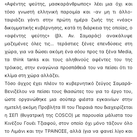
«Αφέντης ψεύτης, μασκαράνθρωπος» λέει μια όχι και
τόσο γνωστή ελληνική παροιμία και -αν μη τι άλλο-
ταιριάζει γάντι στην πρώτη ημέρα ζωής της «νέας»
δικομματικής κυβέρνησης, κατά τη διάρκεια της οποίας, ο
«αφέντης ψεύτης» (βλ. Αν. Σαμαράς) ανακάλυψε
μαζεμένες όλες τις… τεράστιες ξένες επενδύσεις στη
χώρα, για να δώσει ακόμη ένα σόου προς τα ξένα Media,
τα think tanks και τους αληθινούς αφέντες του της
τρόικας, στην εναγώνια προσπάθειά του να πείσει ότι το
κλίμα στη χώρα αλλάζει.
Τόσο άγχος έχει πλέον το κυβερνητικό ζεύγος Σαμαρά-
Βενιζέλου να πείσει τους θιασώτες του για το έργο του,
ώστε οργανώθηκε μια σούπερ φιέστα εγκαινίων στην
ημιτελή ακόμη Προβλήτα ΙΙΙ του Πειραιά που διαχειρίζεται
η ΣΕΠ (θυγατρική της COSCO) με παρουσία μάλιστα του
Κινέζου Γουέι Τζιαφού, στον οποίο όχι μόνο τάζουν όλο
το Λιμάνι και την ΤΡΑΙΝΟΣΕ, αλλά (για να φανεί λίγο και