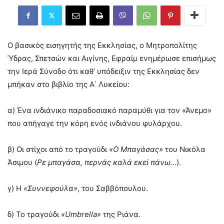
Ο βασικός εισηγητής της Εκκλησίας, ο Μητροπολίτης
Ύδρας, Σπετσών και Αιγίνης, Εφραίμ ενημέρωσε επισήμως
την Ιερά Σύνοδο ότι καθ’ υπόδειξιν της Εκκλησίας δεν
μπήκαν στο βιβλίο της Α΄ Λυκείου:
α) Ένα ινδιάνικο παραδοσιακό παραμύθι για τον «Άνεμο»
που απήγαγε την κόρη ενός ινδιάνου φυλάρχου.
β) Οι στίχοι από το τραγούδι
«Ο Μπαγάσας»
του Νικόλα
Άσιμου (
Ρε μπαγάσα, περνάς καλά εκεί πάνω…
).
γ) Η
«Συννεφούλα»
, του Σαββόπουλου.
δ) Το τραγούδι
«Umbrella»
της Ριάνα.