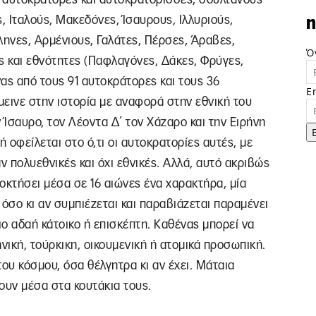
ς, Ιταλούς, Μακεδόνες, Ίσαυρους, Ιλλυριούς,
n
ληνες, Αρμένιους, Γαλάτες, Πέρσες, Άραβες,
Ό
 και εθνότητες (Παφλαγόνες, Δάκες, Φρύγες,
ας από τους 91 αυτοκράτορες και τους 36
E
μεινε στην ιστορία με αναφορά στην εθνική του
 Ίσαυρο, τον Λέοντα Δ΄ τον Χάζαρο και την Ειρήνη
 οφείλεται στο ό,τι οι αυτοκρατορίες αυτές, με
ν πολυεθνικές και όχι εθνικές. Αλλά, αυτό ακριβώς
οκτήσει μέσα σε 16 αιώνες ένα χαρακτήρα, μία
όσο κι αν συμπιέζεται και παραβιάζεται παραμένει
ιο αδαή κάτοικο ή επισκέπτη. Καθένας μπορεί να
ηνική, τούρκικη, οικουμενική ή ατομικά προσωπική.
του κόσμου, όσα θέλγητρα κι αν έχει. Μάταια
ουν μέσα στα κουτάκια τους.