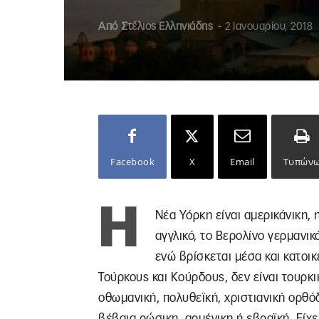
Από
Στέλιος Ελληνιάδης
-
2 Ιανουαρίου, 2018
Facebook
X
Email
Τυπών
Η
Νέα Υόρκη είναι αμερικάνικη, 
αγγλικό, το Βερολίνο γερμανι
ενώ βρίσκεται μέσα και κατοικ
Τούρκους και Κούρδους, δεν είναι τουρκι
οθωμανική, πολυθεϊκή, χριστιανική ορθό
βέβαια ρώσικη, αρμένικη ή εβραϊκή. Είχ