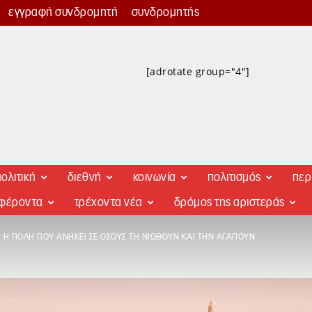
εγγραφή συνδρομητή
συνδρομητής
[adrotate group="4"]
ολιτική
διεθνή
κοινωνία
πολιτισμός
περ
αφέροντα
τρέχοντα νέα
δρόμος της αριστεράς
 Η ΠΌΛΗ ΠΟΥ ΑΝΉΚΕΙ ΣΕ ΌΣΟΥΣ ΤΗ ΝΙΏΘΟΥΝ ΚΑΙ ΤΗΝ ΑΓΑΠΟΎΝ