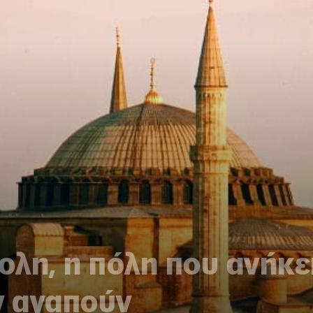
λη, η πόλη που ανήκει
ν αγαπούν