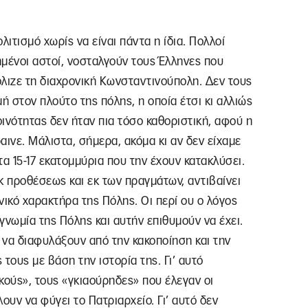
λιτισμό χωρίς να είναι πάντα η ίδια. Πολλοί
γημένοι αστοί, νοσταλγούν τους Έλληνες που
λιζε τη διαχρονική Κωνσταντινούπολη. Δεν τους
ή στον πλούτο της πόλης, η οποία έτσι κι αλλιώς
ινότητας δεν ήταν πια τόσο καθοριστική, αφού η
αινε. Μάλιστα, σήμερα, ακόμα κι αν δεν είχαμε
α 15-17 εκατομμύρια που την έχουν κατακλύσει.
κ προθέσεως και εκ των πραγμάτων, αντιβαίνει
ικό χαρακτήρα της Πόλης. Οι περί ου ο λόγος
ογνωμία της Πόλης και αυτήν επιθυμούν να έχει.
η να διαφυλάξουν από την κακοποίηση και την
τους με βάση την ιστορία της. Γι’ αυτό
κούς», τους «γκιαούρηδες» που έλεγαν οι
λουν να φύγει το Πατριαρχείο. Γι’ αυτό δεν