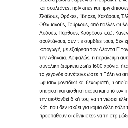
και σουλτάνες, πρίγκιπες και πριγκίπισσε
Σλάβους, Θράκες, ‘Ιβηρες, Χαζάρους, Έλ
Οθωμανούς, Τούρκους, από πολλές φυλές
Λυδούς, Πάρθους, Κούρδους κ.ά.). Κανέν
σουλτάνους, συν τις συμβίες τους, δεν έ
καταγωγή, με εξαίρεση τον Λέοντα Γ΄ τον
την Αθηναία. Ασφαλώς, η παράλειψη αυτή
συνολική διάρκεια ζωής 1600 χρόνια, ήτα
το γεγονός συνέτεινε ώστε η Πόλη να απ
«φύση» μοναδική και ξεχωριστή, η οποία 
υπαρκτή και αισθητή ακόμα και από τον π
την αισθανθεί δική του, να τη νιώσει ελλ
Κάτι που δεν ισχύει για καμία άλλη πόλη 
προσπαθούν οι εθνικιστές να τη στριμώξ