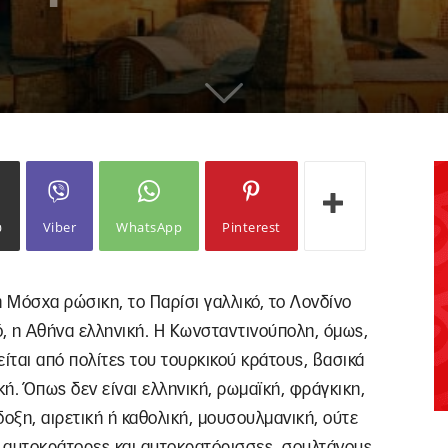
ω
Viber
WhatsApp
Pinterest
η Μόσχα ρώσικη, το Παρίσι γαλλικό, το Λονδίνο
κό, η Αθήνα ελληνική. Η Κωνσταντινούπολη, όμως,
είται από πολίτες του τουρκικού κράτους, βασικά
κή. Όπως δεν είναι ελληνική, ρωμαϊκή, φράγκικη,
δοξη, αιρετική ή καθολική, μουσουλμανική, ούτε
ε αυτοκράτορες και αυτοκρατόρισσες, σουλτάνους