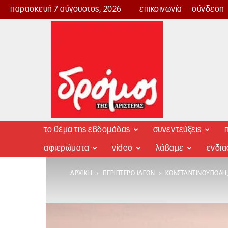
παρασκευή 7 αύγουστος, 2026
επικοινωνία
σύνδεση
Δρόμος
της
Αριστεράς
το θέμα της εβδομάδας
συνεντεύξεις
π
αφιερώματα
video
λάβαμε
ενδι
ΑΡΧΙΚΉ
ΠΕΡΊΠΤΕΡΟ ΙΔΕΏΝ
ΚΩΝΣΤΑΝΤΙΝΟΎΠΟΛΗ,