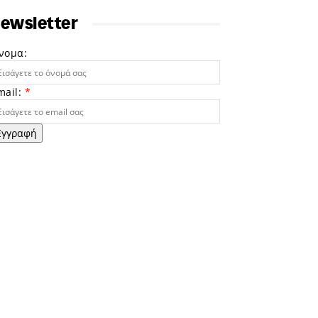
ewsletter
νομα:
mail:
*
Εγγραφή