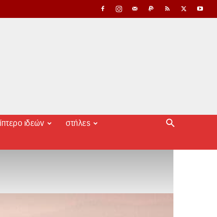
ίπτερο ιδεών
στήλες