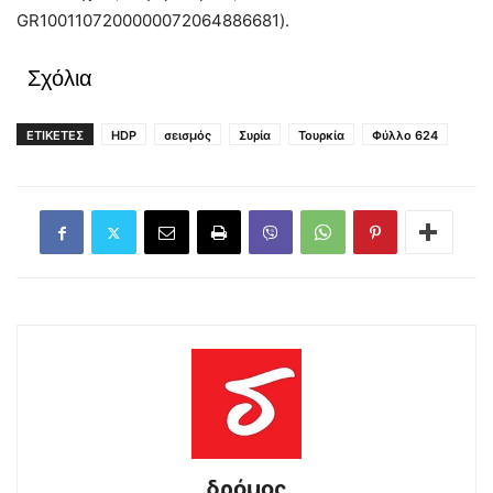
GR1001107200000072064886681).
Σχόλια
ΕΤΙΚΕΤΕΣ
HDP
σεισμός
Συρία
Τουρκία
Φύλλο 624
δρόμος