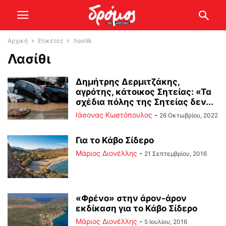
Αρχική
Ετικέτες
Λασίθι
Λασίθι
Δημήτρης Δερμιτζάκης,
αγρότης, κάτοικος Σητείας: «Τα
σχέδια πόλης της Σητείας δεν...
Ιάσονας Κωστόπουλος
-
26 Οκτωβρίου, 2022
Για το Κάβο Σίδερο
Μάριος Διονέλλης
-
21 Σεπτεμβρίου, 2016
«Φρένο» στην άρον-άρον
εκδίκαση για το Κάβο Σίδερο
Μάριος Διονέλλης
-
5 Ιουλίου, 2016