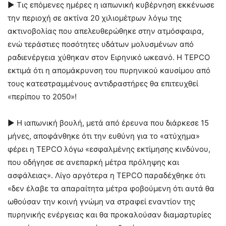
► Τις επόμενες ημέρες η ιαπωνική κυβέρνηση εκκένωσε
την περιοχή σε ακτίνα 20 χιλιομέτρων λόγω της
ακτινοβολίας που απελευθερώθηκε στην ατμόσφαιρα,
ενώ τεράστιες ποσότητες υδάτων μολυσμένων από
ραδιενέργεια χύθηκαν στον Ειρηνικό ωκεανό. Η TEPCO
εκτιμά ότι η απομάκρυνση του πυρηνικού καυσίμου από
τους κατεστραμμένους αντιδραστήρες θα επιτευχθεί
«περίπου το 2050»!
► Η ιαπωνική βουλή, μετά από έρευνα που διάρκεσε 15
μήνες, αποφάνθηκε ότι την ευθύνη για το «ατύχημα»
φέρει η TEPCO λόγω «εσφαλμένης εκτίμησης κινδύνου,
που οδήγησε σε ανεπαρκή μέτρα πρόληψης και
ασφάλειας». Λίγο αργότερα η TEPCO παραδέχθηκε ότι
«δεν έλαβε τα απαραίτητα μέτρα φοβούμενη ότι αυτά θα
ωθούσαν την κοινή γνώμη να στραφεί εναντίον της
πυρηνικής ενέργειας και θα προκαλούσαν διαμαρτυρίες