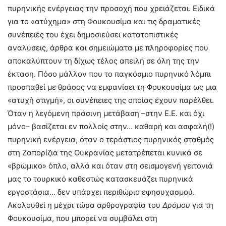
πυρηνικής ενέργειας την προσοχή που χρειάζεται. Ειδικά
για το «ατύχημα» στη Φουκουσίμα και τις δραματικές
συνέπειές του έχει δημοσιεύσει κατατοπιστικές
αναλύσεις, άρθρα και σημειώματα με πληροφορίες που
αποκαλύπτουν τη δίχως τέλος απειλή σε όλη της την
έκταση. Πόσο μάλλον που το παγκόσμιο πυρηνικό λόμπι
προσπαθεί με θράσος να εμφανίσει τη Φουκουσίμα ως μια
«ατυχή στιγμή», οι συνέπειες της οποίας έχουν παρέλθει.
Όταν η λεγόμενη πράσινη μετάβαση –στην Ε.Ε. και όχι
μόνο– βασίζεται εν πολλοίς στην… καθαρή και ασφαλή(!)
πυρηνική ενέργεια, όταν ο τεράστιος πυρηνικός σταθμός
στη Ζαπορίζια της Ουκρανίας μετατρέπεται κυνικά σε
«βρώμικο» όπλο, αλλά και όταν στη σεισμογενή γειτονιά
μας το τουρκικό καθεστώς κατασκευάζει πυρηνικά
εργοστάσια… δεν υπάρχει περιθώριο εφησυχασμού.
Ακολουθεί η μέχρι τώρα αρθρογραφία του
Δρόμου
για τη
Φουκουσίμα, που μπορεί να συμβάλει στη