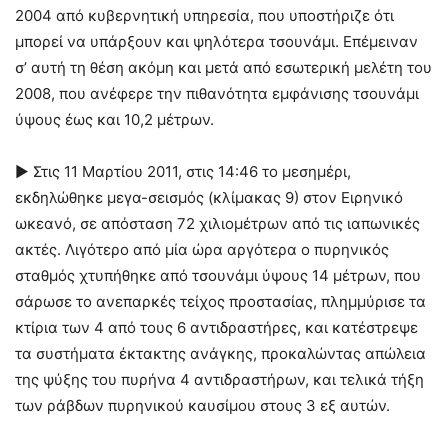
2004 από κυβερνητική υπηρεσία, που υποστήριζε ότι
μπορεί να υπάρξουν και ψηλότερα τσουνάμι. Επέμειναν
σ’ αυτή τη θέση ακόμη και μετά από εσωτερική μελέτη του
2008, που ανέφερε την πιθανότητα εμφάνισης τσουνάμι
ύψους έως και 10,2 μέτρων.
► Στις 11 Μαρτίου 2011, στις 14:46 το μεσημέρι,
εκδηλώθηκε μεγα-σεισμός (κλίμακας 9) στον Ειρηνικό
ωκεανό, σε απόσταση 72 χιλιομέτρων από τις ιαπωνικές
ακτές. Λιγότερο από μία ώρα αργότερα ο πυρηνικός
σταθμός χτυπήθηκε από τσουνάμι ύψους 14 μέτρων, που
σάρωσε το ανεπαρκές τείχος προστασίας, πλημμύρισε τα
κτίρια των 4 από τους 6 αντιδραστήρες, και κατέστρεψε
τα συστήματα έκτακτης ανάγκης, προκαλώντας απώλεια
της ψύξης του πυρήνα 4 αντιδραστήρων, και τελικά τήξη
των ράβδων πυρηνικού καυσίμου στους 3 εξ αυτών.