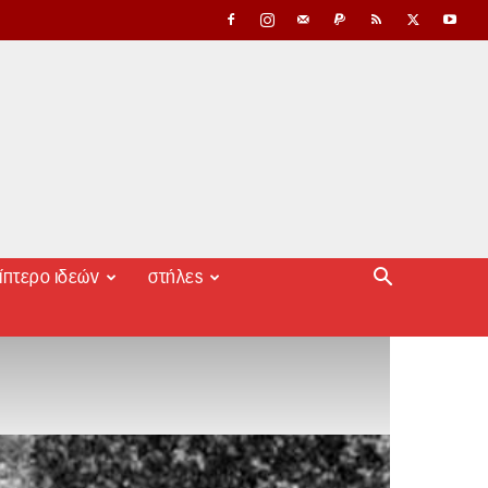
ίπτερο ιδεών
στήλες