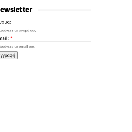
ewsletter
νομα:
mail:
*
Εγγραφή