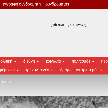
εγγραφή συνδρομητή
συνδρομητής
[adrotate group="4"]
ολιτική
διεθνή
κοινωνία
πολιτισμός
περ
αφέροντα
τρέχοντα νέα
δρόμος της αριστεράς
ΕΦΤΕΡΊΑ