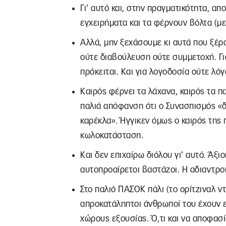
Γι’ αυτό και, στην πραγματικότητα, απ
εγχειρήματα και τα φέρνουν βόλτα (με
Αλλά, μην ξεχάσουμε κι αυτά που ξέρ
ούτε διαβούλευση ούτε συμμετοχή. 
πρόκειται. Και για λογοδοσία ούτε λόγ
Καιρός φέρνει τα λάχανα, καιρός τα 
παλιά απόφανση ότι ο Συνασπισμός «δ
καρέκλα». Ήγγικεν όμως ο καιρός της
κωλοκατάσταση.
Και δεν επιχαίρω διόλου γι’ αυτό. Άξιο
αυτοπροαίρετοι βαστάζοι. Η αδιαντροπι
Στο παλιό ΠΑΣΟΚ πάλι (το ορίτζιναλ ν
απροκατάληπτοι άνθρωποί του έχουν 
χώρους εξουσίας. Ό,τι και να αποφασί