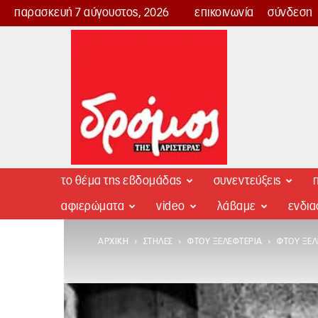
παρασκευή 7 αύγουστος, 2026
επικοινωνία
σύνδεση
Δρόμος
της
Αριστεράς
το θέμα της εβδομάδας
συνεντεύξεις
π
αφιερώματα
video
λάβαμε
ενδι
ΑΡΧΙΚΉ
ΣΤΉΛΕΣ
ΦΤΟΥ ΞΕΛΕΦΤΕΡΊΑ
ΦΤΟΥ ΞΕΛ