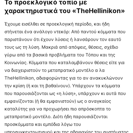
Το προεκλογικό τοπίο με
χαρακτηριστικά του «
TheHellinikon
»
Έχουμε εισέλθει σε προεκλογική περίοδο, και ήδη
στήνεται ένα ανάλογο ντεκόρ: Από παντού κόμματα που
παριστάνουν ότι έχουν λύσεις ή λανσάρουν τον εαυτό
τους ως
τη
λύση. Μακριά από απόψεις, θέσεις, σχέδιο
γύρω από τα βασικά προβλήματα του Τόπου και της
Κοινωνίας. Κόμματα που καταλαμβάνουν θέσεις είτε για
να διαχειριστούν το μεταπρατικό μοντέλο α λα
TheHellinikon, αδιαφορώντας για το αν ανακυκλώνουν
την κρίση (ή και τη βαθαίνουν). Υπάρχουν τα κόμματα
που παρουσιάζονται ως «η λύση», υπάρχουν κι αυτά που
εμφανίζονται (ή θα εμφανιστούν) ως ο αναγκαίος
καταλύτης για να προχωρήσει πιο απρόσκοπτα το
μεταπρατικό μοντέλο. Διότι ήδη παρουσιάζονται
προσκόμματα και εμπόδια λόγω του
υπερσυγκεντρωτισμού και της αδηφαγίας του συστήματος