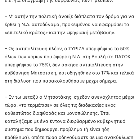
Ε.Ε. για υπογραφή της συμφωνίας των Πρεσπών.
– Μ’ αυτήν την πολιτική άνοιξε διάπλατα τον δρόμο για να
έρθει η Ν.Δ. αυτοδύναμα, προκειμένου να εφαρμόσει το
«επιτελικό κράτος» και την «ψηφιακή μετάβαση».
– Ως αντιπολίτευση πλέον, ο ΣΥΡΙΖΑ υπερψήφισε το 50%
όλων των νόμων που έφερε η Ν.Δ. στη Βουλή (το ΠΑΣΟΚ
υπερψήφισε το 75%), δεν άσκησε αντιπολίτευση στην
κυβέρνηση Μητσοτάκη, και οδηγήθηκε στο 17% και τελικά
στη διάλυση που παρακολουθήσαμε μέχρι σήμερα.
– Εν τω μεταξύ ο Μητσοτάκης, σχεδόν ανενόχλητος μέχρι
τώρα, «το τερμάτισε» σε όλες τις διαδικασίες ενός
καθεστώτος διαφθοράς και μονοπώλησης. Έτσι
καταλήξαμε με ένα έντονα διεφθαρμένο κυβερνητικό
σύστημα που δημιουργεί πρόβλημα (ή είναι ήδη
πρόβλημα), οπότε τώρα οδηγούμαστε σε μια ανακύκλωση