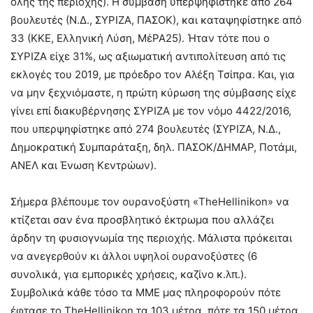
όλης της περιοχής). Η σύμβαση υπερψηφίστηκε από 264
βουλευτές (Ν.Δ., ΣΥΡΙΖΑ, ΠΑΣΟΚ), και καταψηφίστηκε από
33 (ΚΚΕ, Ελληνική Λύση, ΜέΡΑ25). Ήταν τότε που ο
ΣΥΡΙΖΑ είχε 31%, ως αξιωματική αντιπολίτευση από τις
εκλογές του 2019, με πρόεδρο τον Αλέξη Τσίπρα. Και, για
να μην ξεχνιόμαστε, η πρώτη κύρωση της σύμβασης είχε
γίνει επί διακυβέρνησης ΣΥΡΙΖΑ με τον νόμο 4422/2016,
που υπερψηφίστηκε από 274 βουλευτές (ΣΥΡΙΖΑ, Ν.Δ.,
Δημοκρατική Συμπαράταξη, δηλ. ΠΑΣΟΚ/ΔΗΜΑΡ, Ποτάμι,
ΑΝΕΛ και Ένωση Κεντρώων).
Σήμερα βλέπουμε τον ουρανοξύστη «TheHellinikon» να
κτίζεται σαν ένα προσβλητικό έκτρωμα που αλλάζει
άρδην τη φυσιογνωμία της περιοχής. Μάλιστα πρόκειται
να ανεγερθούν κι άλλοι υψηλοί ουρανοξύστες (6
συνολικά, για εμπορικές χρήσεις, καζίνο κ.λπ.).
Συμβολικά κάθε τόσο τα ΜΜΕ μας πληροφορούν πότε
έφτασε το TheHellinikon τα 103 μέτρα, πότε τα 150 μέτρα,