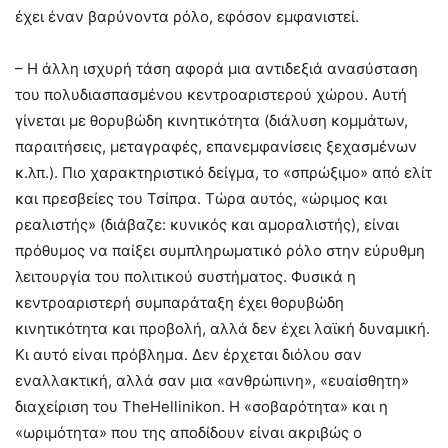
έχει έναν βαρύνοντα ρόλο, εφόσον εμφανιστεί.
– Η άλλη ισχυρή τάση αφορά μια αντιδεξιά ανασύσταση
του πολυδιασπασμένου κεντροαριστερού χώρου. Αυτή
γίνεται με θορυβώδη κινητικότητα (διάλυση κομμάτων,
παραιτήσεις, μεταγραφές, επανεμφανίσεις ξεχασμένων
κ.λπ.). Πιο χαρακτηριστικό δείγμα, το «σπρώξιμο» από ελίτ
και πρεσβείες του Τσίπρα. Τώρα αυτός, «ώριμος και
ρεαλιστής» (διάβαζε: κυνικός και αμοραλιστής), είναι
πρόθυμος να παίξει συμπληρωματικό ρόλο στην εύρυθμη
λειτουργία του πολιτικού συστήματος. Φυσικά η
κεντροαριστερή συμπαράταξη έχει θορυβώδη
κινητικότητα και προβολή, αλλά δεν έχει λαϊκή δυναμική.
Κι αυτό είναι πρόβλημα. Δεν έρχεται διόλου σαν
εναλλακτική, αλλά σαν μια «ανθρώπινη», «ευαίσθητη»
διαχείριση του TheHellinikon. Η «σοβαρότητα» και η
«ωριμότητα» που της αποδίδουν είναι ακριβώς ο