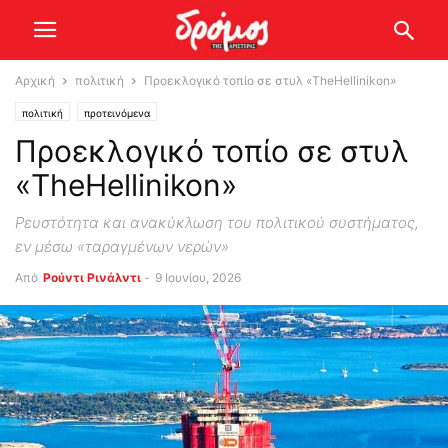
Αρχική
πολιτική
Προεκλογικό τοπίο σε στυλ «TheHellinikon»
πολιτική
προτεινόμενα
Προεκλογικό τοπίο σε στυλ
«TheHellinikon»
Ρευστότητα και ανακύκλωση του πολιτικού συστήματος,
εν μέσω «ταραγμένων νερών»
Από
Ρούντι Ρινάλντι
-
9 Ιουνίου, 2026