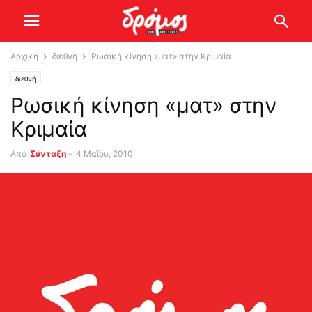
Αρχική
διεθνή
Ρωσική κίνηση «ματ» στην Κριμαία
διεθνή
Ρωσική κίνηση «ματ» στην
Κριμαία
Από
Σύνταξη
-
4 Μαΐου, 2010