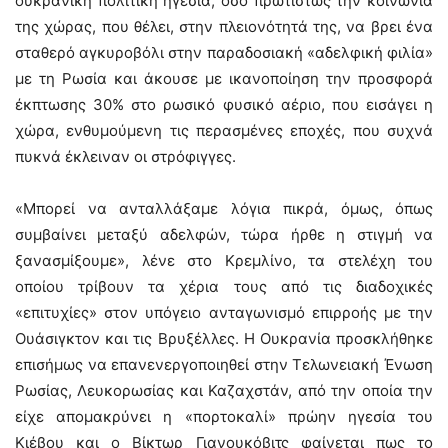
ουκρανική πολιτική ηγεσία, όσο πρωτίστως την κοινωνία
της χώρας, που θέλει, στην πλειονότητά της, να βρει ένα
σταθερό αγκυροβόλι στην παραδοσιακή «αδελφική φιλία»
με τη Ρωσία και άκουσε με ικανοποίηση την προσφορά
έκπτωσης 30% στο ρωσικό φυσικό αέριο, που εισάγει η
χώρα, ενθυμούμενη τις περασμένες εποχές, που συχνά
πυκνά έκλειναν οι στρόφιγγες.
«Μπορεί να ανταλλάξαμε λόγια πικρά, όμως, όπως
συμβαίνει μεταξύ αδελφών, τώρα ήρθε η στιγμή να
ξανασμίξουμε», λένε στο Κρεμλίνο, τα στελέχη του
οποίου τρίβουν τα χέρια τους από τις διαδοχικές
«επιτυχίες» στον υπόγειο ανταγωνισμό επιρροής με την
Ουάσιγκτον και τις Βρυξέλλες. Η Ουκρανία προσκλήθηκε
επισήμως να επανενεργοποιηθεί στην Τελωνειακή Ένωση
Ρωσίας, Λευκορωσίας και Καζαχστάν, από την οποία την
είχε απομακρύνει η «πορτοκαλί» πρώην ηγεσία του
Κιέβου και ο Βίκτωρ Γιανουκόβιτς φαίνεται πως το