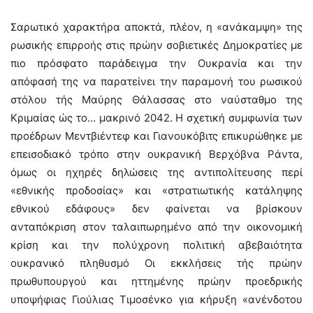
Σαρωτικό χαρακτήρα αποκτά, πλέον, η «ανάκαμψη» της
ρωσικής επιρροής στις πρώην σοβιετικές Δημοκρατίες με
πιο πρόσφατο παράδειγμα την Ουκρανία και την
απόφασή της να παρατείνει την παραμονή του ρωσικού
στόλου τής Μαύρης Θάλασσας στο ναύσταθμο της
Κριμαίας ώς το… μακρινό 2042. Η σχετική συμφωνία των
προέδρων Μεντβιέντεφ και Γιανουκόβιτς επικυρώθηκε με
επεισοδιακό τρόπο στην ουκρανική Βερχόβνα Ράντα,
όμως οι ηχηρές δηλώσεις της αντιπολίτευσης περί
«εθνικής προδοσίας» και «στρατιωτικής κατάληψης
εθνικού εδάφους» δεν φαίνεται να βρίσκουν
ανταπόκριση στον ταλαιπωρημένο από την οικονομική
κρίση και την πολύχρονη πολιτική αβεβαιότητα
ουκρανικό πληθυσμό Οι εκκλήσεις τής πρώην
πρωθυπουργού και ηττημένης πρώην προεδρικής
υποψήφιας Γιούλιας Τιμοσένκο για κήρυξη «ανένδοτου