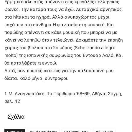
Ερμητικά κλειστός απέναντι στις «μεγάλες» ελληνικές
φωνές. Την κατάρα τους να έχω. Αυταρχικά αρνητικός
στα hits και τα ηχηρά. Αλλά ανυποχώρητος μέχρι
εσχάτων στο σύνθημα H φαντασία στη μουσική. Και
πορώδης απέναντι σε κάθε μουσική που μπορεί να με
κάνει να λυπηθώ όταν τελειώνει. Δοκιμάστε την έκρηξη
χαράς του βιολιού στο 2ο μέρος (Scherzando allegro
molto) της ισπανικής συμφωνίας του Εντουάρ Λαλό. Και
θα καταλάβετε τι εννοώ.
Αυτά, σαν πρώτες σκέψεις για την καλοκαιρινή μου
δίαιτα. Καλό μήνα, σύντροφοι.
1. Μ. Αναγνωστάκη, Το Περιθώριο ’68-69, Αθήνα: Στιγμή,
σελ. 42
Σχόλια