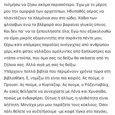
τολμήσω να ζήσω ακόμα περισσότερο. Έχω με το μέρος
μου την ομορφιά των αρχετύπων. Ηδυπαθής αέρας να
πλαντάζουν τα πλεμόνια σου στο ιώδιο. Χάδια των
φλοίσβων ενώ τα βλέφαρά σου βαραίνει γλυκός ύπνος.
Και δεν πα’ να τα ξεπουλήσατε όλα; Εγώ που εξακολουθώ
να είμαι μικρός εξερευνητής στα σαράντα πέντε μου,
ξέρω κάτι απόμερες παραλίες ανέγγιχτες από ανθρώπου
χέρι, κάτι φέτες γαλάζιου αμόλυντες από ξαπλώστρες και
ντάπα-ντούπα, που άμα σας τις δείξω θα σκάσετε από τη
ζήλεια σας. Αλλά σιγά μη σας τις δείξω.
Υπάρχουν πολλά βιβλία που περιμένουν χρόνια τώρα στη
βιβλιοθήκη. Ε, νομίζω ότι είναι πια καιρός. Ας πούμε, ο
Προυστ. Ας πούμε, ο Κορτάζαρ. Ας πούμε, ο Ρόζεντσβάιχ.
Αν εσείς θελήσετε να συνεχίσετε με Λένα και Χρυσηίδα,
ποσώς με ενδιαφέρει. Ούτως ή άλλως, η ηλιθιότητα είναι
αήττητη. Μονάχα μην μου ταράζετε τους κύκλους. Όσοι
πάλι θέλετε να συζητήσουμε -με καφέ τίγκα στο παγάκι,