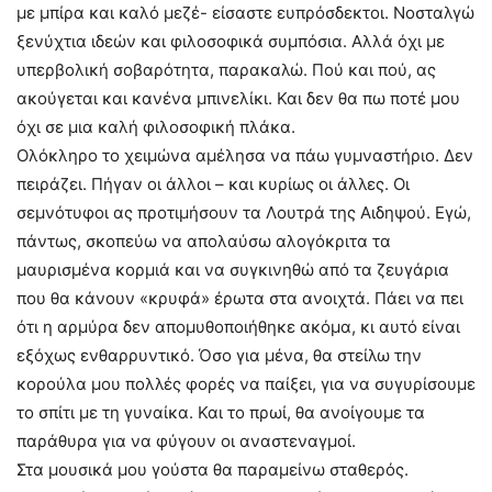
με μπίρα και καλό μεζέ- είσαστε ευπρόσδεκτοι. Νοσταλγώ
ξενύχτια ιδεών και φιλοσοφικά συμπόσια. Αλλά όχι με
υπερβολική σοβαρότητα, παρακαλώ. Πού και πού, ας
ακούγεται και κανένα μπινελίκι. Και δεν θα πω ποτέ μου
όχι σε μια καλή φιλοσοφική πλάκα.
Ολόκληρο το χειμώνα αμέλησα να πάω γυμναστήριο. Δεν
πειράζει. Πήγαν οι άλλοι – και κυρίως οι άλλες. Οι
σεμνότυφοι ας προτιμήσουν τα Λουτρά της Αιδηψού. Εγώ,
πάντως, σκοπεύω να απολαύσω αλογόκριτα τα
μαυρισμένα κορμιά και να συγκινηθώ από τα ζευγάρια
που θα κάνουν «κρυφά» έρωτα στα ανοιχτά. Πάει να πει
ότι η αρμύρα δεν απομυθοποιήθηκε ακόμα, κι αυτό είναι
εξόχως ενθαρρυντικό. Όσο για μένα, θα στείλω την
κορούλα μου πολλές φορές να παίξει, για να συγυρίσουμε
το σπίτι με τη γυναίκα. Και το πρωί, θα ανοίγουμε τα
παράθυρα για να φύγουν οι αναστεναγμοί.
Στα μουσικά μου γούστα θα παραμείνω σταθερός.