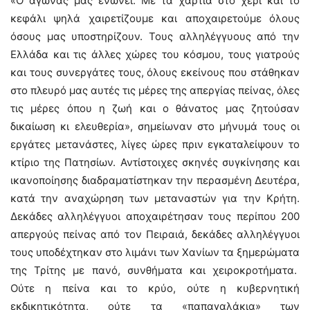
«Ο αγώνας μας ενώνει. Με τα χαρτιά στο χέρι και το
κεφάλι ψηλά χαιρετίζουμε και αποχαιρετούμε όλους
όσους μας υποστηρίζουν. Τους αλληλέγγυους από την
Ελλάδα και τις άλλες χώρες του κόσμου, τους γιατρούς
και τους συνεργάτες τους, όλους εκείνους που στάθηκαν
στο πλευρό μας αυτές τις μέρες της απεργίας πείνας, όλες
τις μέρες όπου η ζωή και ο θάνατος μας ζητούσαν
δικαίωση κι ελευθερία», σημείωναν στο μήνυμά τους οι
εργάτες μετανάστες, λίγες ώρες πριν εγκαταλείψουν το
κτίριο της Πατησίων. Αντίστοιχες σκηνές συγκίνησης και
ικανοποίησης διαδραματίστηκαν την περασμένη Δευτέρα,
κατά την αναχώρηση των μεταναστών για την Κρήτη.
Δεκάδες αλληλέγγυοι αποχαιρέτησαν τους περίπου 200
απεργούς πείνας από τον Πειραιά, δεκάδες αλληλέγγυοι
τους υποδέχτηκαν στο λιμάνι των Χανίων τα ξημερώματα
της Τρίτης με πανό, συνθήματα και χειροκροτήματα.
Ούτε η πείνα και το κρύο, ούτε η κυβερνητική
εκδικητικότητα, ούτε τα «παπαγαλάκια» των