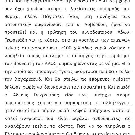
από πού προέρχεται! Μόνο την είσοδο του ΔΝΤ στη χώρα
δεν έχει χρεώσει ακόμη ο λαλίστατος υπουργός που
θυμίζει πλέον Πάγκαλο. Έτσι, στη συνέχεια των
ρατσιστικών εμφανίσεων του κ. Λοβέρδου, ήρθε να
προστεθεί και η ερώτηση του συνοδοιπόρου, Άδωνι
Γεωργιάδη για το κόστος από τη νοσηλεία των απεργών
πείνας στα νοσοκομεία. «100 χιλιάδες ευρώ κόστισε η
νοσηλεία τους», απάντησε ο υπουργός στην… ερώτηση
του βουλευτή του ΛΑΟΣ, συμπληρώνοντας με νόημα: «Για
την οποία ως υπουργός Υγείας σκέφτομαι πού θα στείλω
τον λογαριασμό. Και θα στείλω τις επόμενες ημέρες»
δήλωσε χωρίς να διευκρινίσει τον παραλήπτη. Και επειδή
ο Άδωνις Γεωργιάδης είδε πως υπάρχει ακόμη
περισσότερος χώρος για συμπόρευση, οι αλληλέγγυοι
ήταν αυτοί που πήραν σειρά: «Αφού υπάρχουν αυτοί οι
καλοί άνθρωποι που είναι μεγάλοι ανθρωπιστές, ας
αναλάβουν εκείνοι το κόστος. Γιατί να το πληρώνει ο
Έλληνας φορολογούμενος; Θα δώσετε τα αντίστοιχα στο