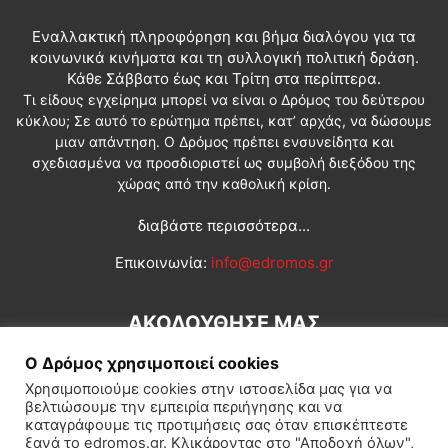
Εναλλακτική πληροφόρηση και βήμα διαλόγου για τα
κοινωνικά κινήματα και τη συλλογική πολιτική δράση.
Κάθε Σάββατο έως και Τρίτη στα περίπτερα.
Τι είδους εγχείρημα μπορεί να είναι ο Δρόμος του δεύτερου
κύκλου; Σε αυτό το ερώτημα πρέπει, κατ’ αρχάς, να δώσουμε
μιαν απάντηση. Ο Δρόμος πρέπει ενσυνείδητα και
σχεδιασμένα να προσδιοριστεί ως συμβολή διεξόδου της
χώρας από την καθολική κρίση.
διαβάστε περισσότερα...
Επικοινωνία:
info@edromos.gr
ΑΚΟΛΟΥΘΗΣΕ ΜΑΣ
Ο Δρόμος χρησιμοποιεί cookies
Χρησιμοποιούμε cookies στην ιστοσελίδα μας για να
βελτιώσουμε την εμπειρία περιήγησης και να
καταγράφουμε τις προτιμήσεις σας όταν επισκέπτεστε
ξανά το edromos.gr. Κλικάροντας στο "Αποδοχή όλων",