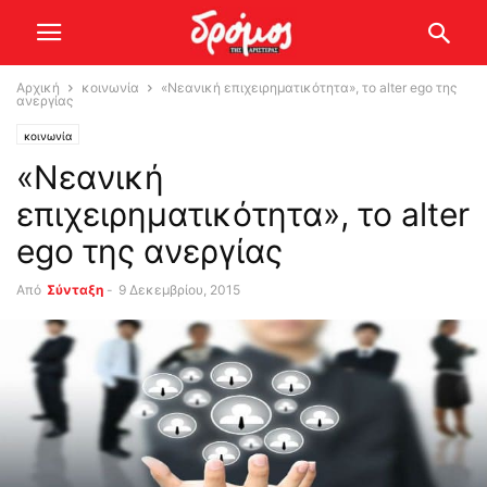
Αρχική
κοινωνία
«Νεανική επιχειρηματικότητα», το alter ego της
ανεργίας
κοινωνία
«Νεανική
επιχειρηματικότητα», το alter
ego της ανεργίας
Από
Σύνταξη
-
9 Δεκεμβρίου, 2015