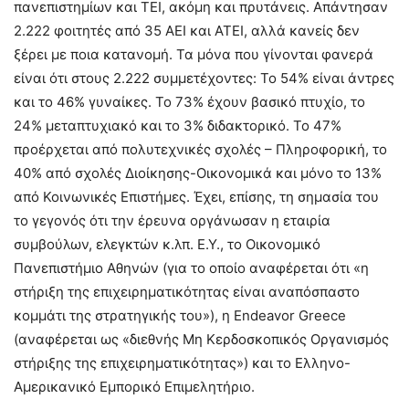
πανεπιστημίων και ΤΕΙ, ακόμη και πρυτάνεις. Απάντησαν
2.222 φοιτητές από 35 ΑΕΙ και ΑΤΕΙ, αλλά κανείς δεν
ξέρει με ποια κατανομή. Τα μόνα που γίνονται φανερά
είναι ότι στους 2.222 συμμετέχοντες: Το 54% είναι άντρες
και το 46% γυναίκες. Το 73% έχουν βασικό πτυχίο, το
24% μεταπτυχιακό και το 3% διδακτορικό. Το 47%
προέρχεται από πολυτεχνικές σχολές – Πληροφορική, το
40% από σχολές Διοίκησης-Οικονομικά και μόνο το 13%
από Κοινωνικές Επιστήμες. Έχει, επίσης, τη σημασία του
το γεγονός ότι την έρευνα οργάνωσαν η εταιρία
συμβούλων, ελεγκτών κ.λπ. Ε.Υ., το Οικονομικό
Πανεπιστήμιο Αθηνών (για το οποίο αναφέρεται ότι «η
στήριξη της επιχειρηματικότητας είναι αναπόσπαστο
κομμάτι της στρατηγικής του»), η Endeavor Greece
(αναφέρεται ως «διεθνής Μη Κερδοσκοπικός Οργανισμός
στήριξης της επιχειρηματικότητας») και το Ελληνο-
Αμερικανικό Εμπορικό Επιμελητήριο.