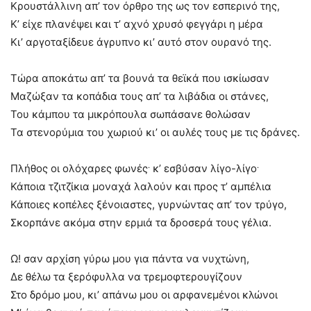
Κρουστάλλινη απ’ τον όρθρο της ως τον εσπερινό της,
Κ’ είχε πλανέψει και τ’ αχνό χρυσό φεγγάρι η μέρα
Κι’ αργοταξίδευε άγρυπνο κι’ αυτό στον ουρανό της.
Τώρα αποκάτω απ’ τα βουνά τα θεϊκά που ισκίωσαν
Μαζώξαν τα κοπάδια τους απ’ τα λιβάδια οι στάνες,
Του κάμπου τα μικρόπουλα σωπάσανε θολώσαν
Τα στενορύμια του χωριού κι’ οι αυλές τους με τις δράνες.
.
.
Πλήθος οι ολόχαρες φωνές
κ’ εσβύσαν λίγο-λίγο
Κάποια τζιτζίκια μοναχά λαλούν και προς τ’ αμπέλια
Κάποιες κοπέλες ξένοιαστες, γυρνώντας απ’ τον τρύγο,
Σκορπάνε ακόμα στην ερμιά τα δροσερά τους γέλια.
Ω! σαν αρχίση γύρω μου για πάντα να νυχτώνη,
Δε θέλω τα ξερόφυλλα να τρεμοφτερουγίζουν
Στο δρόμο μου, κι’ απάνω μου οι αρφανεμένοι κλώνοι