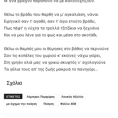
Μ’ ένα βραχνό παράπονο να με καλονυχτίζουν.
Θέλω το βράδυ που θαρθή να μ’ αγκαλιάση, νάναι
Ειρηνικό σαν τ’ αγαθό, σαν τ’ άγιο ετούτο βράδυ,
Πως πέφτ’ η νύχτα τα τρελλά τζιτζίκια να ξεχνάνε
Και να μου λένε για το φως και μέσα στο σκοτάδι.
Θέλω οι θαμπές μου οι θύμησες στο βάθος να περνούνε
.
Σαν τις κοπέλες του χωριού κ’ εκείνες
νάχω γείρει,
.
Στη γρηάν ελιά μας
να γρικώ σκυφτός ν’ αχολογούνε
Τα γέλια τους απ’ της ζωής μακρυά το πανηγύρι…
Σχόλια
ΕΤΙΚΕΤΕΣ
Λάμπρος Πορφύρας
Λουκάς Αξελός
με όχημα την ποίηση
Ποίηση
Φύλλο 408