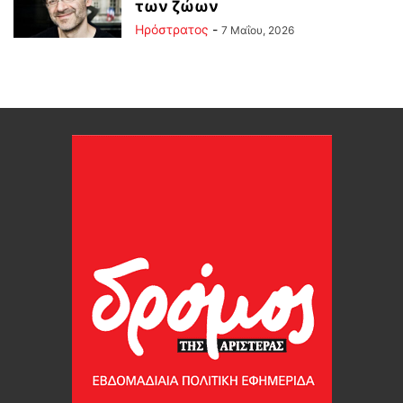
των ζώων
Ηρόστρατος
-
7 Μαΐου, 2026