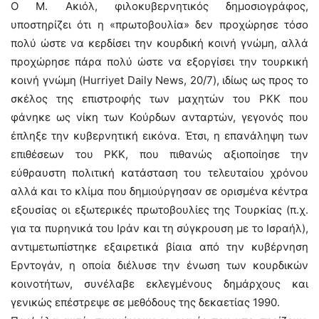
Ο Μ. Ακιόλ, φιλοκυβερνητικός δημοσιογράφος,
υποστηρίζει ότι η «πρωτοβουλία» δεν προχώρησε τόσο
πολύ ώστε να κερδίσει την κουρδική κοινή γνώμη, αλλά
προχώρησε πάρα πολύ ώστε να εξοργίσει την τουρκική
κοινή γνώμη (Hurriyet Daily News, 20/7), ιδίως ως προς το
σκέλος της επιστροφής των μαχητών του ΡΚΚ που
φάνηκε ως νίκη των Κούρδων ανταρτών, γεγονός που
έπληξε την κυβερνητική εικόνα. Έτσι, η επανάληψη των
επιθέσεων του ΡΚΚ, που πιθανώς αξιοποίησε την
εύθραυστη πολιτική κατάσταση του τελευταίου χρόνου
αλλά και το κλίμα που δημιούργησαν σε ορισμένα κέντρα
εξουσίας οι εξωτερικές πρωτοβουλίες της Τουρκίας (π.χ.
για τα πυρηνικά του Ιράν και τη σύγκρουση με το Ισραήλ),
αντιμετωπίστηκε εξαιρετικά βίαια από την κυβέρνηση
Ερντογάν, η οποία διέλυσε την ένωση των κουρδικών
κοινοτήτων, συνέλαβε εκλεγμένους δημάρχους και
γενικώς επέστρεψε σε μεθόδους της δεκαετίας 1990.