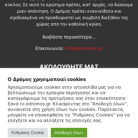
κύκλου; Σε αυτό το ερώτημα πρέπει, κατ’ αρχάς, να δώσουμε
μιαν απάντηση. Ο Δρόμος πρέπει ενσυνείδητα και
σχεδιασμένα να προσδιοριστεί ως συμβολή διεξόδου της
χώρας από την καθολική κρίση.
διαβάστε περισσότερα...
Επικοινωνία:
info@edromos.gr
ΑΚΟΛΟΥΘΗΣΕ ΜΑΣ
Ο Δρόμος χρησιμοποιεί cookies
Χρησιμοποιούμε cookies στην ιστοσελίδα μας για να
βελτιώσουμε την εμπειρία περιήγησης και να
καταγράφουμε τις προτιμήσεις σας όταν επισκέπτεστε
ξανά το edromos.gr. Κλικάροντας στο "Αποδοχή όλων",
συναινείτε στη χρήση όλων των cookies. Παρόλαυτα,
Εγγραφή συνδρομητή
Πολιτική
Διεθνή
Κοινωνία
μπορείτε να επισκεφθείτε τις "Ρυθμίσεις Cookies" για να
ελέγξετε και να αλλάξετε τις επιλογές σας.
Πολιτισμός
Αφιερώματα
Ρυθμίσεις Cookie
Αποδοχή όλων
© Δρόμος της Αριστεράς