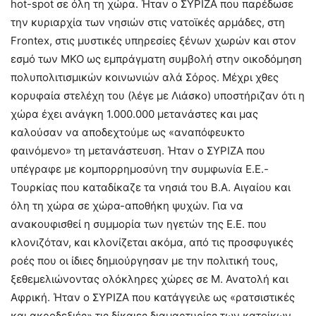
hot-spot σε όλη τη χώρα. Ήταν ο ΣΥΡΙΖΑ που παρέδωσε
την κυριαρχία των νησιών στις νατοϊκές αρμάδες, στη
Frontex, στις μυστικές υπηρεσίες ξένων χωρών και στον
εσμό των ΜΚΟ ως εμπράγματη συμβολή στην οικοδόμηση
πολυπολιτισμικών κοινωνιών αλά Σόρος. Μέχρι χθες
κορυφαία στελέχη του (λέγε με Λιάσκο) υποστήριζαν ότι η
χώρα έχει ανάγκη 1.000.000 μετανάστες και μας
καλούσαν να αποδεχτούμε ως «αναπόφευκτο
φαινόμενο» τη μετανάστευση. Ήταν ο ΣΥΡΙΖΑ που
υπέγραφε με κομπορρημοσύνη την συμφωνία Ε.Ε.-
Τουρκίας που καταδίκαζε τα νησιά του Β.Α. Αιγαίου και
όλη τη χώρα σε χώρα-αποθήκη ψυχών. Για να
ανακουφισθεί η συμμορία των ηγετών της Ε.Ε. που
κλονιζόταν, και κλονίζεται ακόμα, από τις προσφυγικές
ροές που οι ίδιες δημιούργησαν με την πολιτική τους,
ξεθεμελιώνοντας ολόκληρες χώρες σε Μ. Ανατολή και
Αφρική. Ήταν ο ΣΥΡΙΖΑ που κατάγγειλε ως «ρατσιστικές
και ακροδεξιές» τις δίκαιες διαμαρτυρίες των κατοίκων