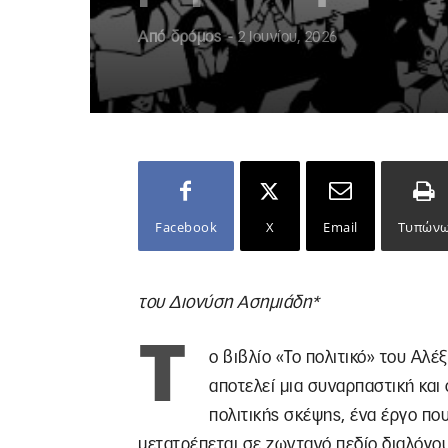
Από
δρόμος
-
2 Ιουνίου, 2026
Facebook
X
Email
Τυπών
του Διονύση Ασημιάδη*
Τ
ο βιβλίο «Το πολιτικό» του Αλέ
αποτελεί μια συναρπαστική και
πολιτικής σκέψης, ένα έργο πο
μετατρέπεται σε ζωντανό πεδίο διαλόγου