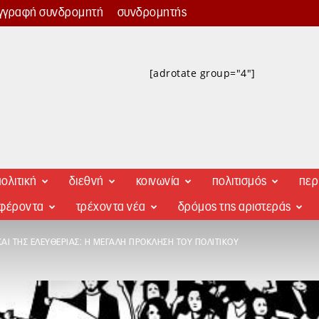
γγραφή συνδρομητή
συνδρομητής
[adrotate group="4"]
ολιτική
διεθνή
κοινωνία
πολιτισμός
περ
αφέροντα
τρέχοντα νέα
δρόμος της αριστεράς
ΚΑΙ ΤΗΣ ΕΛΕΥΘΕΡΊΑΣ: Η ΜΕΓΆΛΗ ΠΡΌΚΛΗΣΗ ΤΟΥ ΠΟΛΙΤΙΚΟΎ