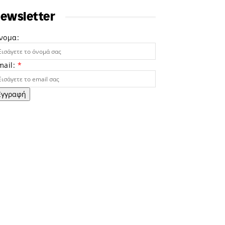
ewsletter
νομα:
mail:
*
Εγγραφή