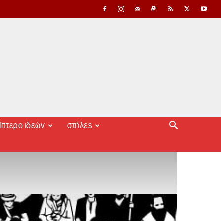
ίπτερο ιδεών
στήλες