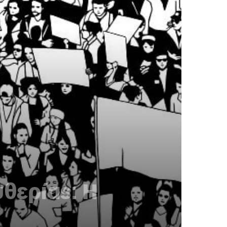
υθερίας: Η