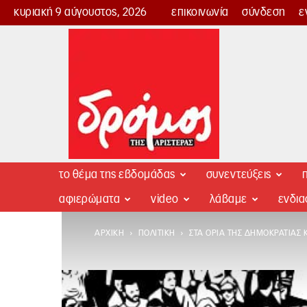
κυριακή 9 αύγουστος, 2026
επικοινωνία
σύνδεση
ε
Δρόμος
της
Αριστεράς
το θέμα της εβδομάδας
συνεντεύξεις
π
αφιερώματα
video
λάβαμε
ενδι
ΑΡΧΙΚΉ
ΠΟΛΙΤΙΚΉ
ΣΤΑ ΌΡΙΑ ΤΗΣ ΔΗΜΟΚΡΑΤΊΑΣ 