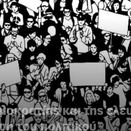
μοκρατίας και της ελε
η του πολιτικού