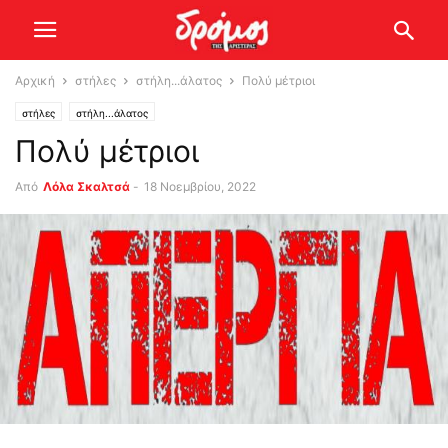
Αρχική
στήλες
στήλη...άλατος
Πολύ μέτριοι
στήλες
στήλη...άλατος
Πολύ μέτριοι
Από
Λόλα Σκαλτσά
-
18 Νοεμβρίου, 2022