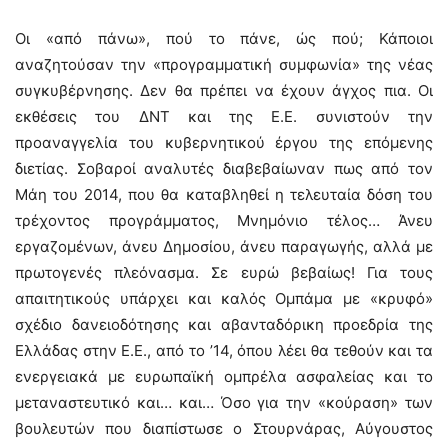
Οι «από πάνω», πού το πάνε, ώς πού; Κάποιοι
αναζητούσαν την «προγραμματική συμφωνία» της νέας
συγκυβέρνησης. Δεν θα πρέπει να έχουν άγχος πια. Οι
εκθέσεις του ΔΝΤ και της Ε.Ε. συνιστούν την
προαναγγελία του κυβερνητικού έργου της επόμενης
διετίας. Σοβαροί αναλυτές διαβεβαίωναν πως από τον
Μάη του 2014, που θα καταβληθεί η τελευταία δόση του
τρέχοντος προγράμματος, Μνημόνιο τέλος… Άνευ
εργαζομένων, άνευ Δημοσίου, άνευ παραγωγής, αλλά με
πρωτογενές πλεόνασμα. Σε ευρώ βεβαίως! Για τους
απαιτητικούς υπάρχει και καλός Ομπάμα με «κρυφό»
σχέδιο δανειοδότησης και αβανταδόρικη προεδρία της
Ελλάδας στην Ε.Ε., από το ’14, όπου λέει θα τεθούν και τα
ενεργειακά με ευρωπαϊκή ομπρέλα ασφαλείας και το
μεταναστευτικό και… και… Όσο για την «κούραση» των
βουλευτών που διαπίστωσε ο Στουρνάρας, Αύγουστος