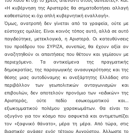
του λαού κι όχι το χρέος απέναντι στους δανειστές». Και:
«Η κυβέρνηση της Αριστεράς θα σηματοδοτήσει αλλαγή
καθεστώτος κι όχι απλή κυβερνητική εναλλαγή».
Όμως, ανατροπή δεν γίνεται από τα γραφεία, ούτε με
εύστοχες ομιλίες. Είναι κοινός τόπος αυτό, αλλά σε αυτό
παγιδεύτηκε, μετεκλογικά, η Αριστερά. Οι κατευθύνσεις
του προέδρου του ΣΥΡΙΖΑ, συνεπώς, θα έχουν αξία αν
αναζητηθούν οι απαιτήσεις που θέτουν και γεμίσουν με
περιεχόμενο. Τα αντικείμενα της πραγματικής
δημοκρατίας, της παραγωγικής ανασυγκρότησης και της
θέσης μιας αυτοδύναμης κι ανεξάρτητης Ελλάδας στο
περιβάλλον των γεωπολιτικών ανταγωνισμών και
επιβουλών, δεν αποτελούν προνόμιο των «ειδικών» της
Αριστεράς, ούτε πεδίο εσωκομματικού και…
εξωκομματικού πολέμου χαρακωμάτων. Θα είναι το
οξυγόνο για τον κόσμο που ασφυκτιά και αντιμετωπίζει
τον «ξαφνικό θάνατο», μέρα τη μέρα. Από τώρα, στις
βιαστικές ανάσες ενός τέτοιου Αυγούστου. Άλλωστε το