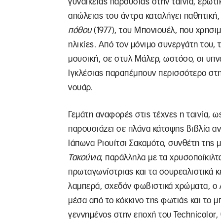
γυναικείας παρουσίας στην ταινία, ερωτι
απώλειας του άντρα καταλήγει παθητική
πόθου
(1977), του Μπονιουέλ, που χρησιμ
ηλικίες. Από τον μόνιμο συνεργάτη του,
μουσική, σε στυλ Μάλερ, ωστόσο, οι υπνω
Ιγκλέσιας παραπέμπουν περισσότερο στη
νουάρ.
Γεμάτη αναφορές στις τέχνες η ταινία, ω
παρουσιάζει σε πλάνα κάτοψης βιβλία α
Ιάπωνα Ριουίτσι Σακαμότο, συνθέτη της 
Τακούνια
, παράλληλα με τα χρυσοποίκιλτ
πρωταγωνίστριας και τα σουρεαλιστικά κ
λαμπερά, σχεδόν φωβιστικά χρώματα, ο 
μέσα από το κόκκινο της φωτιάς και το μ
γεννημένος στην εποχή του Technicolor,