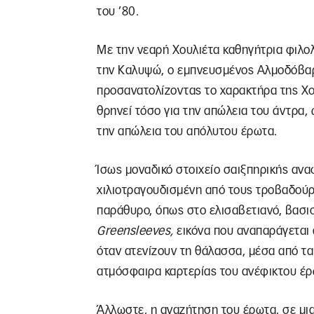
του ’80.
Με την νεαρή Χουλιέτα καθηγήτρια φιλολ
την Καλυψώ, ο εμπνευσμένος Αλμοδόβαρ 
προσανατολίζοντας το χαρακτήρα της Χο
θρηνεί τόσο για την απώλεια του άντρα
την απώλεια του απόλυτου έρωτα.
Ίσως μοναδικό στοιχείο σαιξπηρικής ανα
χιλιοτραγουδισμένη από τους τροβαδούρ
παράθυρο, όπως στο ελισαβετιανό, βασι
Greensleeves
,
εικόνα που αναπαράγεται α
όταν ατενίζουν τη θάλασσα, μέσα από τα
ατμόσφαιρα καρτερίας του ανέφικτου έρ
Άλλωστε, η αναζήτηση του έρωτα, σε μια