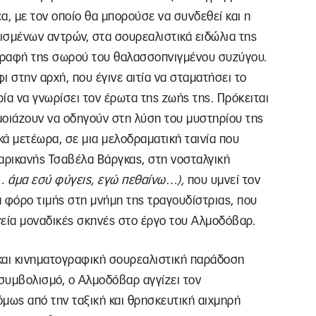
α, με τον οποίο θα μπορούσε να συνδεθεί και η
σμένων αντρών, στα σουρεαλιστικά ειδώλια της
ιγραφή της σωρού του θαλασσοπνιγμένου συζύγου.
φι στην αρχή, που έγινε αιτία να σταματήσει το
ρία να γνωρίσει τον έρωτα της ζωής της. Πρόκειται
 μοιάζουν να οδηγούν στη λύση του μυστηρίου της
ά μετέωρα, σε μια μελοδραματική ταινία που
αρικανής Τσαβέλα Βάργκας, στη νοσταλγική
 άμα εσύ φύγεις, εγώ πεθαίνω…)
,
που υμνεί τον
φόρο τιμής στη μνήμη της τραγουδίστριας, που
νεία μοναδικές σκηνές στο έργο του Αλμοδόβαρ.
και κινηματογραφική σουρεαλιστική παράδοση
συμβολισμό, ο Αλμοδόβαρ αγγίζει τον
μως από την ταξική και θρησκευτική αιχμηρή