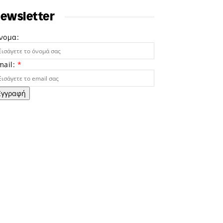
ewsletter
νομα:
mail:
*
Εγγραφή