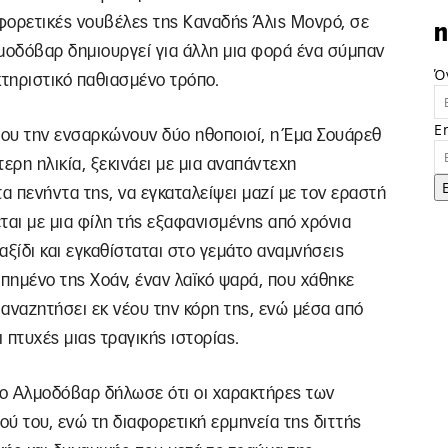
φορετικές νουβέλες της Καναδής Άλις Μονρό, σε
n
λμοδόβαρ δημιουργεί για άλλη μια φορά ένα σύμπαν
Ό
κτηριστικό παθιασμένο τρόπο.
E
που την ενσαρκώνουν δύο ηθοποιοί, η Έμα Σουάρεθ
ερη ηλικία, ξεκινάει με μια αναπάντεχη
α πενήντα της, να εγκαταλείψει μαζί με τον εραστή
ται με μια φίλη τής εξαφανισμένης από χρόνια
αξίδι και εγκαθίσταται στο γεμάτο αναμνήσεις
απημένο της Χοάν, έναν λαϊκό ψαρά, που χάθηκε
αναζητήσει εκ νέου την κόρη της, ενώ μέσα από
 πτυχές μιας τραγικής ιστορίας.
, ο Αλμοδόβαρ δήλωσε ότι οι χαρακτήρες των
ού του, ενώ τη διαφορετική ερμηνεία της διττής