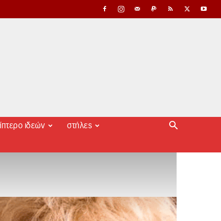
ίπτερο ιδεών
στήλες