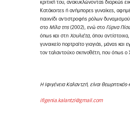
κριτική του, ανακυκλώνοντας διαρκώς εικ
Κατάκοιτες ή ανήμπορες γυναίκες, αφημ
παιχνίδι αντιστροφής ρόλων δυναμισμού-
στο
Μίλα της
(2002), ενώ στο
Γύρνα Πίσ
όπως και στη
Χουλιέτα
, όπου αντίστοιχα
γυναικείο πορτραίτο γιαγιάς, μάνας και 
τον ταλαντούχο σκηνοθέτη, που όπως ο Χ
H
Ιφιγένεια Καλαντζή, είναι θεωρητικός-
ifigenia.
kalantzi@
gmail.
com