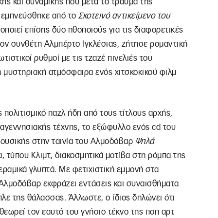
κής και δυναμικής που μετά το τραύμα της
, εμπνεύσθηκε από το
Σκοτεινό αντικείμενο του
οποιεί επίσης δύο ηθοποιούς για τις διαφορετικές
 τον συνθέτη Αλμπέρτο Ιγκλέσιας, ζήτησε ρομαντική
τιστικοί ρυθμοί με τις τζαζέ πινελιές του
 μυστηριακή ατμόσφαιρα ενός χιτσκοκικού φιλμ
ς πολιτισμικό παζλ ήδη από τους τίτλους αρχής,
ναγεννησιακής τέχνης, το εξώφυλλο ενός cd του
μουσικής στην ταινία του Αλμοδόβαρ
Ψηλά
α, τύπου Κλιμτ, διακοσμητικά μοτίβα στη ρόμπα της
εραμικά γλυπτά. Με φετιχιστική εμμονή στα
Αλμοδόβαρ εκφράζει εντάσεις και συναισθήματα
πλε της θάλασσας. Άλλωστε, ο ίδιος δηλώνει ότι
 θεωρεί τον εαυτό του γνήσιο τέκνο της πoπ αρτ