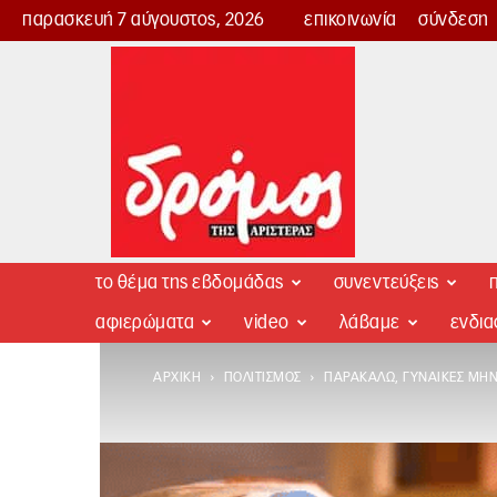
παρασκευή 7 αύγουστος, 2026
επικοινωνία
σύνδεση
Δρόμος
της
Αριστεράς
το θέμα της εβδομάδας
συνεντεύξεις
π
αφιερώματα
video
λάβαμε
ενδι
ΑΡΧΙΚΉ
ΠΟΛΙΤΙΣΜΌΣ
ΠΑΡΑΚΑΛΏ, ΓΥΝΑΊΚΕΣ ΜΗΝ