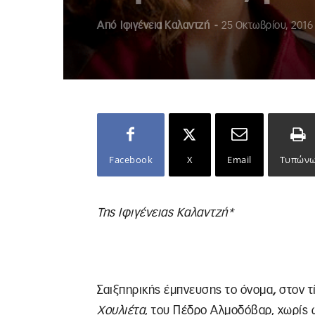
Από
Ιφιγένεια Καλαντζή
-
25 Οκτωβρίου, 2016
Facebook
X
Email
Τυπών
Της Ιφιγένειας Καλαντζή*
Σαιξπηρικής έμπνευσης το όνομα
,
στον τ
Χουλιέτα
, του Πέδρο Αλμοδόβαρ, χωρίς