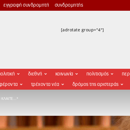
εγγραφή συνδρομητή
συνδρομητής
[adrotate group="4"]
ολιτική
διεθνή
κοινωνία
πολιτισμός
περ
αφέροντα
τρέχοντα νέα
δρόμος της αριστεράς
 ΚΛΑΊΤΕ…*