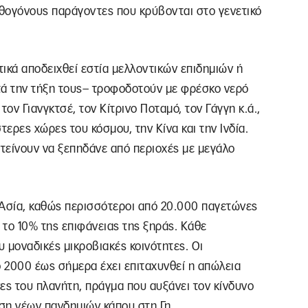
θογόνους παράγοντες που κρύβονται στο γενετικό
ικά αποδειχθεί εστία μελλοντικών επιδημιών ή
τά την τήξη τους– τροφοδοτούν με φρέσκο νερό
ον Γιανγκτσέ, τον Κίτρινο Ποταμό, τον Γάγγη κ.ά.,
ερες χώρες του κόσμου, την Κίνα και την Ινδία.
ς τείνουν να ξεπηδάνε από περιοχές με μεγάλο
Ασία, καθώς περισσότεροι από 20.000 παγετώνες
το 10% της επιφάνειας της ξηράς. Κάθε
ου μοναδικές μικροβιακές κοινότητες. Οι
ο 2000 έως σήμερα έχει επιταχυνθεί η απώλεια
ς του πλανήτη, πράγμα που αυξάνει τον κίνδυνο
ηση νέων πανδημιών κάπου στη Γη.