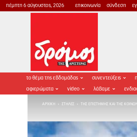
πέμπτη 6 αύγουστος, 2026
επικοινωνία
σύνδεση
ε
Δρόμος
της
Αριστεράς
το θέμα της εβδομάδας
συνεντεύξεις
π
αφιερώματα
video
λάβαμε
ενδι
ΑΡΧΙΚΉ
ΣΤΉΛΕΣ
ΤΗΣ ΕΠΙΣΤΉΜΗΣ ΚΑΙ ΤΗΣ ΚΟΙΝΩ