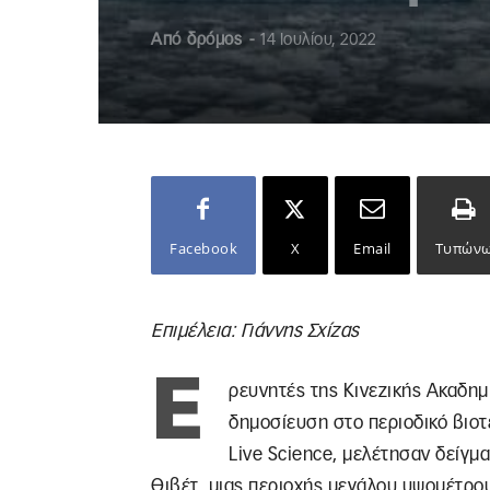
Από
δρόμος
-
14 Ιουλίου, 2022
Facebook
X
Email
Τυπών
Επιμέλεια: Γιάννης Σχίζας
Ε
ρευνητές της Κινεζικής Ακαδημί
δημοσίευση στο περιοδικό βιο
Live Science, μελέτησαν δείγμ
Θιβέτ, μιας περιοχής μεγάλου υψομέτρο