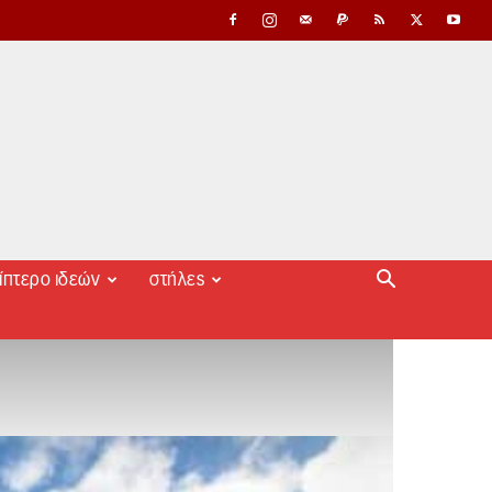
ίπτερο ιδεών
στήλες