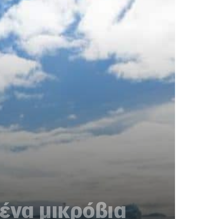
μένα μικρόβια