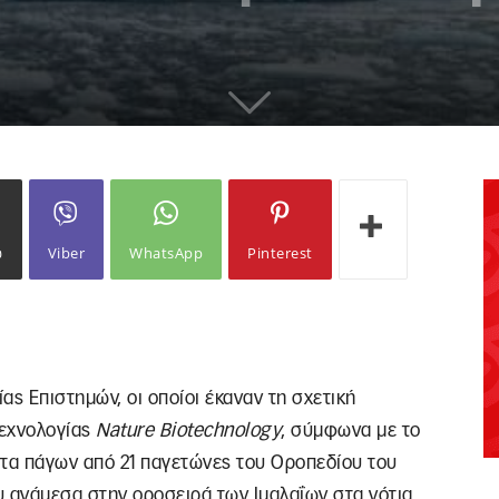
ω
Viber
WhatsApp
Pinterest
ας Επιστημών, οι οποίοι έκαναν τη σχετική
τεχνολογίας
Nature Biotechnology
, σύμφωνα με το
ατα πάγων από 21 παγετώνες του Οροπεδίου του
υ ανάμεσα στην οροσειρά των Ιμαλαΐων στα νότια