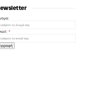
ewsletter
νομα:
mail:
*
Εγγραφή