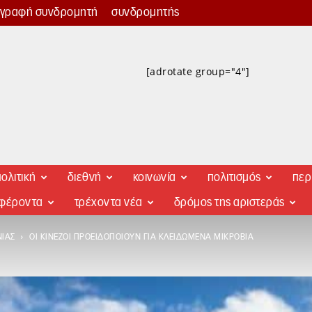
γγραφή συνδρομητή
συνδρομητής
[adrotate group="4"]
ολιτική
διεθνή
κοινωνία
πολιτισμός
περ
αφέροντα
τρέχοντα νέα
δρόμος της αριστεράς
ΝΊΑΣ
ΟΙ ΚΙΝΈΖΟΙ ΠΡΟΕΙΔΟΠΟΙΟΎΝ ΓΙΑ ΚΛΕΙΔΩΜΈΝΑ ΜΙΚΡΌΒΙΑ