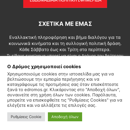
ΣΧΕΤΙΚΆ ΜΕ ΕΜΆΣ
Εναλλακτική πληροφόρηση και βήμα διαλόγου για τα
κοινωνικά κινήματα και τη συλλογική πολιτική δράση.
Κάθε Σάββατο έως και Τρίτη στα περίπτερα.
Τι είδους εγχείρημα μπορεί να είναι ο Δρόμος του δεύτερου
κύκλου; Σε αυτό το ερώτημα πρέπει, κατ’ αρχάς, να δώσουμε
Ο Δρόμος χρησιμοποιεί cookies
μιαν απάντηση. Ο Δρόμος πρέπει ενσυνείδητα και
Χρησιμοποιούμε cookies στην ιστοσελίδα μας για να
σχεδιασμένα να προσδιοριστεί ως συμβολή διεξόδου της
βελτιώσουμε την εμπειρία περιήγησης και να
χώρας από την καθολική κρίση.
καταγράφουμε τις προτιμήσεις σας όταν επισκέπτεστε
ξανά το edromos.gr. Κλικάροντας στο "Αποδοχή όλων",
διαβάστε περισσότερα...
συναινείτε στη χρήση όλων των cookies. Παρόλαυτα,
μπορείτε να επισκεφθείτε τις "Ρυθμίσεις Cookies" για να
Επικοινωνία:
info@edromos.gr
ελέγξετε και να αλλάξετε τις επιλογές σας.
Ρυθμίσεις Cookie
Αποδοχή όλων
ΑΚΟΛΟΥΘΗΣΕ ΜΑΣ