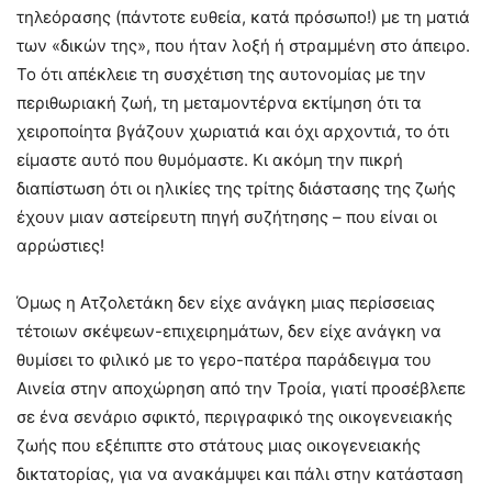
τηλεόρασης (πάντοτε ευθεία, κατά πρόσωπο!) με τη ματιά
των «δικών της», που ήταν λοξή ή στραμμένη στο άπειρο.
Το ότι απέκλειε τη συσχέτιση της αυτονομίας με την
περιθωριακή ζωή, τη μεταμοντέρνα εκτίμηση ότι τα
χειροποίητα βγάζουν χωριατιά και όχι αρχοντιά, το ότι
είμαστε αυτό που θυμόμαστε. Κι ακόμη την πικρή
διαπίστωση ότι οι ηλικίες της τρίτης διάστασης της ζωής
έχουν μιαν αστείρευτη πηγή συζήτησης – που είναι οι
αρρώστιες!
Όμως η Ατζολετάκη δεν είχε ανάγκη μιας περίσσειας
τέτοιων σκέψεων-επιχειρημάτων, δεν είχε ανάγκη να
θυμίσει το φιλικό με το γερο-πατέρα παράδειγμα του
Αινεία στην αποχώρηση από την Τροία, γιατί προσέβλεπε
σε ένα σενάριο σφικτό, περιγραφικό της οικογενειακής
ζωής που εξέπιπτε στο στάτους μιας οικογενειακής
δικτατορίας, για να ανακάμψει και πάλι στην κατάσταση