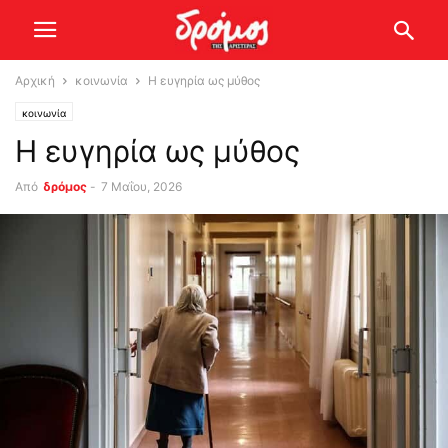
Αρχική
κοινωνία
Η ευγηρία ως μύθος
κοινωνία
Η ευγηρία ως μύθος
Από
δρόμος
-
7 Μαΐου, 2026