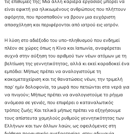
τις επιθυμίες της; Μια άλλη καριέρα εργασίας μπορεί να
είναι εφικτή για ηλικιωμένους ανθρώπους που πλήττουν
αφόρητα, που προσπαθούν να βρουν μια ευχάριστη
απασχόληση και περιφέρονται από ιατρού εις ιατρόν.
Η λύση στο αδιέξοδο του υπο-πληθυσμού που ενδημεί
πλέον σε χώρες όπως η Κίνα και Ιαπωνία, αναφέρεται
συχνά στην αύξηση του αριθμού των νέων ατόμων με τη
βελτίωση της γεννητικότητας, αλλά κι εκεί καραδοκεί ένα
εμπόδιο: Μήπως πρέπει να αναλογιστούμε τη
κακομεταχείριση και τις θανατώσεις νέων, την τριμελή
παρ’ ημίν δολοφονία, τα μωρά που πετιώνται στα νερά για
να πνιγούν; Μήπως πρέπει να αναλογιστούμε το ρήγμα
ανάμεσα σε γενιές, που επιφέρει ο καταναλωτικός
τρόπος ζωής; Και τελικά μήπως πρέπει να εξηγήσουμε
τους απίστευτα χαμηλούς ρυθμούς γεννητικότητας των
Ελλήνων και των άλλων λαών, ως οφειλόμενες στη
διάθεση προσωπικής ανεξαρτησίας, στην αδυναμία