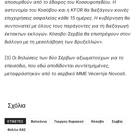
αποσυρθούν από το έδαφος του Κοσσυφοπεδίου. Η
αστυνομία του Κοσόβου και η KFOR θα διεξάγουν κοινές
επιχειρήσεις ασφαλείας κάθε 15 ημέρες. Η κυβέρνηση θα
συντονιστεί με όλους τους παράγοντες για τη διεξαγωγή
έκτακτων εκλογών. Κόσοβο-Σερβία θα επιστρέψουν στον
διάλογο με τη μεσολάβηση των Βρυξελλών».
[3]
Οι δηλώσεις των δύο Σέρβων αξιωματούχων για το
επεισόδιο, που εδώ αποδίδονται συντετμημένες,
μεταφράστηκαν από το σερβικό ΜΜΕ
Ve
c
ernje
N
ovosti.
Σχόλια
ΕΤΙΚΕΤΕΣ
Βαλκάνια
Γιώργος Κυριακού
Κόσοβο
Σερβία
Φύλλο 642