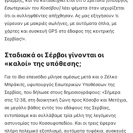
γραμμής, και να καταδειχθεί έτσι ότι ο Σβέτσλα
[
υπουργός
Εσωτερικών του Κοσόβου]
λέει ψέματα όταν ισχυρίζεται
ότι οι συλληφθέντες απήχθησαν. Ας μας εξηγήσουν τι
γύρευαν με μακριές σωλήνες, με αυτόματα όπλα, με
χάρτες και συσκευή GPS στο έδαφος της κεντρικής
Σερβίας!».
Σταδιακά οι Σέρβοι γίνονται οι
«καλοί» της υπόθεσης;
Για το ίδιο επεισόδιο μίλησε αμέσως μετά και ο Ζέλκο
Μπράκιτς, υφυπουργός Εσωτερικών Υποθέσεων της
Σερβίας, που δήλωσε στους δημοσιογράφους: «Σήμερα
στις 12:38, στη διοικητική ζώνη προς Κόσοβο και Μετόχια,
σε μεγάλο βάθος εντός του εδάφους της Σερβίας,
εντοπίσαμε και συλλάβαμε τρία μέλη της λεγόμενης
αστυνομίας του Κοσσυφοπεδίου. Και οι τρεις έφεραν
πλήρη πολεμικό εξοπλισμό, αυτόματα τυφέκια, συσκευές