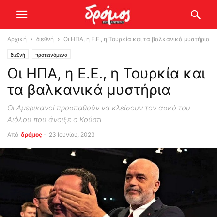
Αρχική
διεθνή
Οι ΗΠΑ, η Ε.Ε., η Τουρκία και τα βαλκανικά μυστήρια
διεθνή
προτεινόμενα
Οι ΗΠΑ, η Ε.Ε., η Τουρκία και
τα βαλκανικά μυστήρια
Οι Αμερικανοί προσπαθούν να κλείσουν τον ασκό του
Αιόλου που άνοιξε ο Κούρτι
Από
δρόμος
-
23 Ιουνίου, 2023