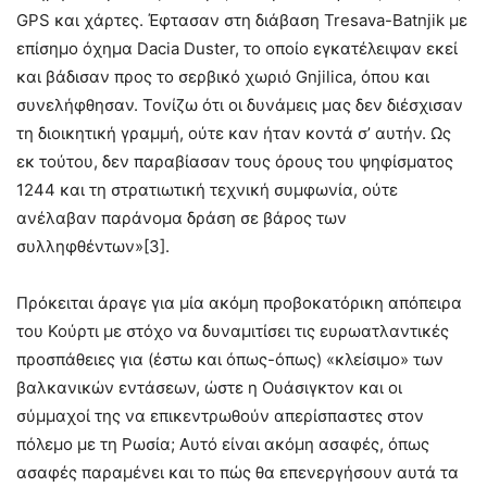
GPS και χάρτες. Έφτασαν στη διάβαση Tresava-Batnjik με
επίσημο όχημα Dacia Duster, το οποίο εγκατέλειψαν εκεί
και βάδισαν προς το σερβικό χωριό Gnjilica, όπου και
συνελήφθησαν. Τονίζω ότι οι δυνάμεις μας δεν διέσχισαν
τη διοικητική γραμμή, ούτε καν ήταν κοντά σ’ αυτήν. Ως
εκ τούτου, δεν παραβίασαν τους όρους του ψηφίσματος
1244 και τη στρατιωτική τεχνική συμφωνία, ούτε
ανέλαβαν παράνομα δράση σε βάρος των
συλληφθέντων»[3].
Πρόκειται άραγε για μία ακόμη προβοκατόρικη απόπειρα
του Κούρτι με στόχο να δυναμιτίσει τις ευρωατλαντικές
προσπάθειες για (έστω και όπως-όπως) «κλείσιμο» των
βαλκανικών εντάσεων, ώστε η Ουάσιγκτον και οι
σύμμαχοί της να επικεντρωθούν απερίσπαστες στον
πόλεμο με τη Ρωσία; Αυτό είναι ακόμη ασαφές, όπως
ασαφές παραμένει και το πώς θα επενεργήσουν αυτά τα