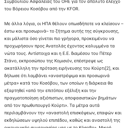
Συμβουλίου Ασφαλείας του ΟΗΕ για τον απόλυτο έλεγχο
του Βόρειου Κοσόβου από την KFOR.
Με άλλα λόγια, οι ΗΠΑ θέλουν οπωσδήποτε να κλείσουν –
έστω και προσωρινά– το ζήτημα αυτής της σύγκρουσης,
και μάλιστα όσο γίνεται πιο γρήγορα, προκειμένου να
προχωρήσουν προς Ανατολάς έχοντας καλυμμένα τα
νώτα τους. Αντίστοιχα και η Ε.Ε. διαμέσου του Πέτερ
Στάνο, εκπροσώπου της Κομισιόν, επέστρεψε ως
ακατάλληλη την πρόταση ειρήνευσης του Κούρτι[2], και
δήλωσε ότι λαμβάνει «αναστρέψιμα και προσωρινά
μέτρα» κατά του Κοσόβου, των οποίων η διάρκεια θα
εξαρτηθεί «από την επιτόπου εξέλιξη και την
πραγματοποίηση αξιόπιστων, αποφασιστικών βημάτων
από τον πρωθυπουργό Κούρτι». Τα μέτρα αυτά
περιλαμβάνουν την «αναστολή επισκέψεων, επαφών και
εκδηλώσεων υψηλού επιπέδου, καθώς και αναστολή της
οικονομικής συνεργασίας μας με το Κόσοβο». Μικρή