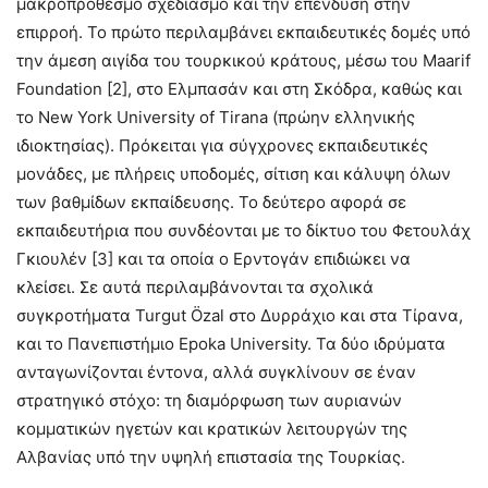
μακροπρόθεσμο σχεδιασμό και την επένδυση στην
επιρροή. Το πρώτο περιλαμβάνει εκπαιδευτικές δομές υπό
την άμεση αιγίδα του τουρκικού κράτους, μέσω του Maarif
Foundation [2], στο Ελμπασάν και στη Σκόδρα, καθώς και
το New York University of Tirana (πρώην ελληνικής
ιδιοκτησίας). Πρόκειται για σύγχρονες εκπαιδευτικές
μονάδες, με πλήρεις υποδομές, σίτιση και κάλυψη όλων
των βαθμίδων εκπαίδευσης. Το δεύτερο αφορά σε
εκπαιδευτήρια που συνδέονται με το δίκτυο του Φετουλάχ
Γκιουλέν [3] και τα οποία ο Ερντογάν επιδιώκει να
κλείσει. Σε αυτά περιλαμβάνονται τα σχολικά
συγκροτήματα Turgut Özal στο Δυρράχιο και στα Τίρανα,
και το Πανεπιστήμιο Epoka University. Τα δύο ιδρύματα
ανταγωνίζονται έντονα, αλλά συγκλίνουν σε έναν
στρατηγικό στόχο: τη διαμόρφωση των αυριανών
κομματικών ηγετών και κρατικών λειτουργών της
Αλβανίας υπό την υψηλή επιστασία της Τουρκίας.