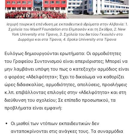
Ισχυρή τουρκική επένδυση με εκπαιδευτικά ιδρύματα στην Αλβανία: 1.
Σχολεία του Maarif Foundation στο Ελμπασάν και τη Σκόδρα, 2. New
York University στα Τίρανα, 3. Σχολεία του δικτύου Γκιουλέν στο
Δυρράχιο και στα Τίρανα, 4. Epoka University στα Τίρανα
Ευλόγως δημιουργούνται ερωτήματα: Οι αρμοδιότητες
του Γραφείου Συντονισμού είναι απεριόριστες; Μπορεί να
μην λαμβάνει υπόψη του πως ο κατεξοχήν αρμόδιος είναι
ο φορέας «Αδελφότητα»; Έχει το δικαίωμα να καθορίζει
ώρες διδασκαλίας, αρμοδιότητες, απολύσεις, προσλήψεις
κ.λπ. επιβάλλοντας επιλογές στην «Αδελφότητα» και στη
διεύθυνση του σχολείου; Σε επίπεδο προσωπικού, τα
προβλήματα είναι εμφανή:
Οι μισθοί των ντόπιων εκπαιδευτικών δεν
ανταποκρίνονται στις ανάγκες τους. Τα συναρμόδια